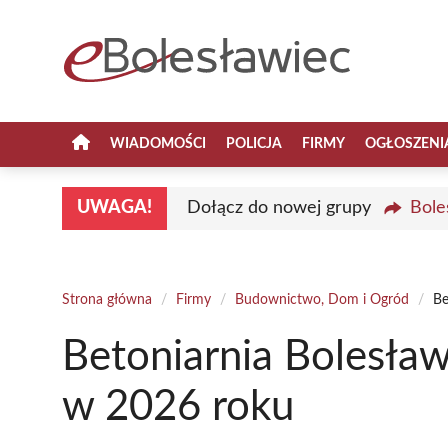
Przejdź
do
treści
WIADOMOŚCI
POLICJA
FIRMY
OGŁOSZENI
UWAGA!
Dołącz do nowej grupy
Bole
Strona główna
/
Firmy
/
Budownictwo, Dom i Ogród
/
Be
Betoniarnia Bolesław
w 2026 roku