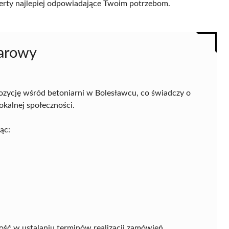
 oferty najlepiej odpowiadające Twoim potrzebom.
warowy
zycję wśród betoniarni w Bolesławcu, co świadczy o
okalnej społeczności.
ąc:
ość w ustalaniu terminów realizacji zamówień.