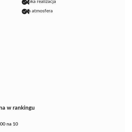
szybka realizacja
miła atmosfera
na w rankingu
.00 na 10