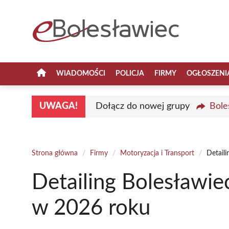
Przejdź
do
treści
WIADOMOŚCI
POLICJA
FIRMY
OGŁOSZENI
UWAGA!
Dołącz do nowej grupy
Bole
Strona główna
/
Firmy
/
Motoryzacja i Transport
/
Detail
Detailing Bolesławie
w 2026 roku