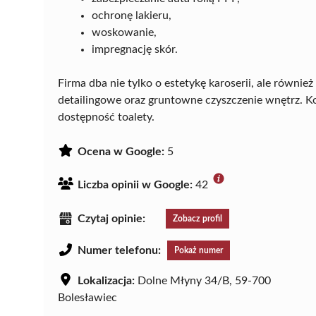
ochronę lakieru,
woskowanie,
impregnację skór.
Firma dba nie tylko o estetykę karoserii, ale równi
detailingowe oraz gruntowne czyszczenie wnętrz. K
dostępność toalety.
Ocena w Google:
5
Liczba opinii w Google:
42
Czytaj opinie:
Zobacz profil
Numer telefonu:
Pokaż numer
Lokalizacja:
Dolne Młyny 34/B, 59-700
Bolesławiec