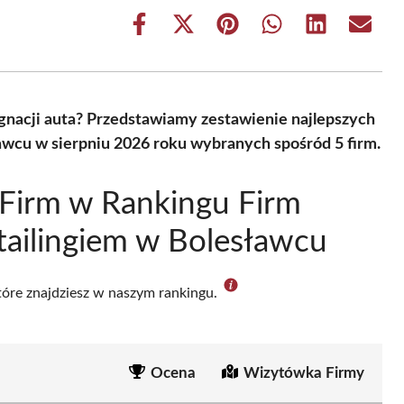
Share
Share
Share
Share
Share
Share
on
on
on
on
on
on
Facebook
X
Pinterest
WhatsApp
LinkedIn
Email
(Twitter)
gnacji auta? Przedstawiamy zestawienie najlepszych
ławcu w sierpniu 2026 roku wybranych spośród 5 firm.
Firm w Rankingu Firm
tailingiem w Bolesławcu
które znajdziesz w naszym rankingu.
Ocena
Wizytówka Firmy