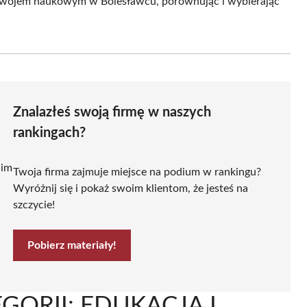
ozwojem naukowym w Bolesławcu, porównując i wybierając
Znalazłeś swoją firmę w naszych
rankingach?
 im
Twoja firma zajmuje miejsce na podium w rankingu?
Wyróżnij się i pokaż swoim klientom, że jesteś na
szczycie!
Pobierz materiały!
GORII: EDUKACJA I