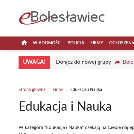
Przejdź
do
treści
WIADOMOŚCI
POLICJA
FIRMY
OGŁOSZENI
UWAGA!
Dołącz do nowej grupy
Bole
Strona główna
/
Firmy
/
Edukacja i Nauka
Edukacja i Nauka
W kategorii "Edukacja i Nauka" czekają na Ciebie najl