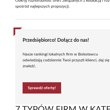
Odkryj różnorodność ofert związanych z edukacją i r
spośród najlepszych propozycji.
Przedsiębiorco! Dołącz do nas!
Nasze rankingi lokalnych firm w Bolesławcu
odwiedzają codziennie Twoi przyszli klienci, daj się
znaleźć.
Sprawdź ofertę!
7 TYPÓW FIRM W KATE