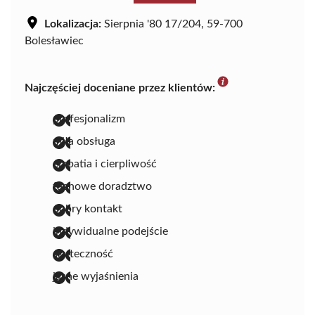
Lokalizacja:
Sierpnia '80 17/204, 59-700
Bolesławiec
Najczęściej doceniane przez klientów:
profesjonalizm
miła obsługa
empatia i cierpliwość
fachowe doradztwo
dobry kontakt
indywidualne podejście
skuteczność
jasne wyjaśnienia