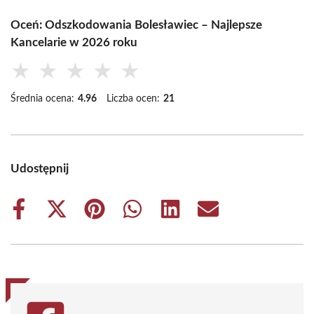
Oceń: Odszkodowania Bolesławiec – Najlepsze
Kancelarie w 2026 roku
★
★
★
★
★
Średnia ocena:
4.96
Liczba ocen:
21
Udostępnij
Share
Share
Share
Share
Share
Share
on
on
on
on
on
on
Facebook
X
Pinterest
WhatsApp
LinkedIn
Email
(Twitter)