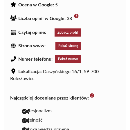
Ocena w Google:
5
Liczba opinii w Google:
38
Czytaj opinie:
Zobacz profil
Strona www:
Pokaż stronę
Numer telefonu:
Pokaż numer
Lokalizacja:
Daszyńskiego 16/1, 59-700
Bolesławiec
Najczęściej doceniane przez klientów:
profesjonalizm
rzetelność
wysoka wiedza prawna