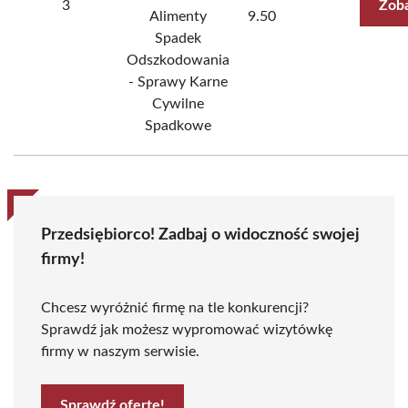
3
Zoba
Alimenty
9.50
Spadek
Odszkodowania
- Sprawy Karne
Cywilne
Spadkowe
Przedsiębiorco! Zadbaj o widoczność swojej
firmy!
Chcesz wyróżnić firmę na tle konkurencji?
Sprawdź jak możesz wypromować wizytówkę
firmy w naszym serwisie.
Sprawdź ofertę!