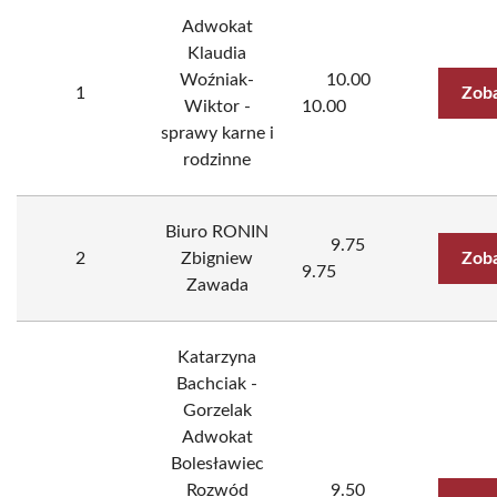
Adwokat
Klaudia
Woźniak-
10.00
1
Zoba
Wiktor -
10.00
sprawy karne i
rodzinne
Biuro RONIN
9.75
2
Zbigniew
Zoba
9.75
Zawada
Katarzyna
Bachciak -
Gorzelak
Adwokat
Bolesławiec
Rozwód
9.50