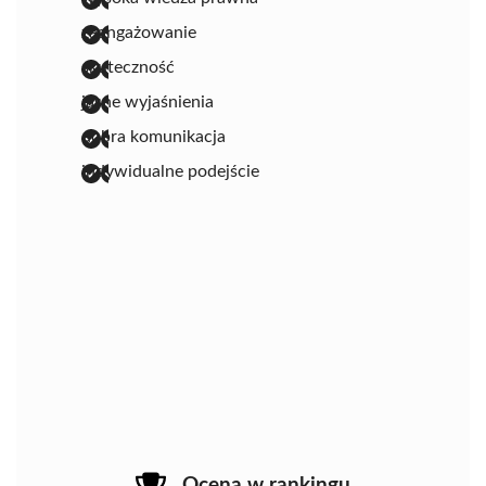
zaangażowanie
skuteczność
jasne wyjaśnienia
dobra komunikacja
indywidualne podejście
Ocena w rankingu