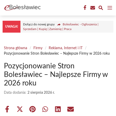
Przejdź
M
do
treści
Dołącz do nowej grupy
Bolesławiec - Ogłoszenia |
UWAGA!
Sprzedam | Kupię | Zamienię | Praca
Strona główna
/
Firmy
/
Reklama, Internet i IT
/
Pozycjonowanie Stron Bolesławiec – Najlepsze Firmy w 2026 roku
Pozycjonowanie Stron
Bolesławiec – Najlepsze Firmy w
2026 roku
Data dodania:
2 sierpnia 2026 r.
Share
Share
Share
Share
Share
Share
on
on
on
on
on
on