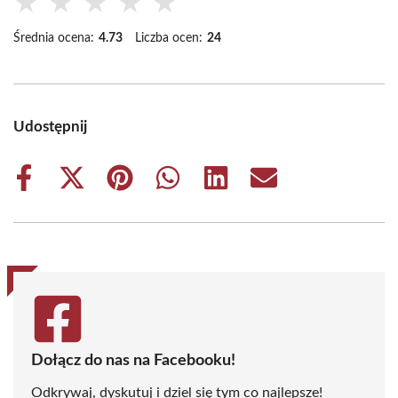
★
★
★
★
★
Średnia ocena:
4.73
Liczba ocen:
24
Udostępnij
Share
Share
Share
Share
Share
Share
on
on
on
on
on
on
Facebook
X
Pinterest
WhatsApp
LinkedIn
Email
(Twitter)
Dołącz do nas na Facebooku!
Odkrywaj, dyskutuj i dziel się tym co najlepsze!