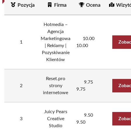
Pozycja
Firma
Ocena
Wizyt
Hotmedia –
Agencja
Marketingowa
10.00
1
Zobac
| Reklamy |
10.00
Pozyskiwanie
Klientów
Reset.pro
9.75
2
strony
Zobac
9.75
internetowe
Juicy Pears
9.50
3
Creative
Zobac
9.50
Studio