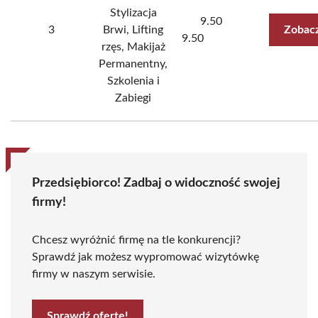
Stylizacja
9.50
3
Brwi, Lifting
Zobacz
9.50
rzęs, Makijaż
Permanentny,
Szkolenia i
Zabiegi
Przedsiębiorco! Zadbaj o widoczność swojej
firmy!
Chcesz wyróżnić firmę na tle konkurencji?
Sprawdź jak możesz wypromować wizytówkę
firmy w naszym serwisie.
Sprawdź ofertę!