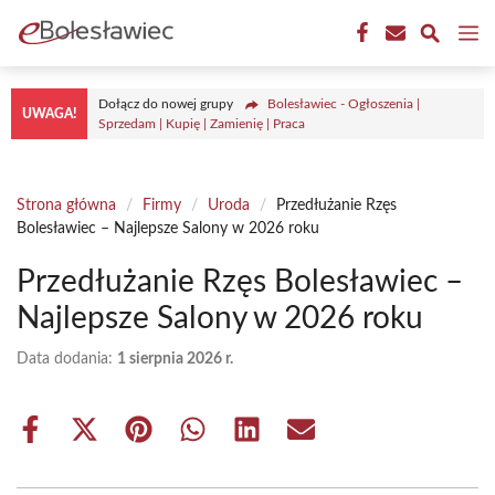
Przejdź
M
do
treści
Dołącz do nowej grupy
Bolesławiec - Ogłoszenia |
UWAGA!
Sprzedam | Kupię | Zamienię | Praca
Strona główna
/
Firmy
/
Uroda
/
Przedłużanie Rzęs
Bolesławiec – Najlepsze Salony w 2026 roku
Przedłużanie Rzęs Bolesławiec –
Najlepsze Salony w 2026 roku
Data dodania:
1 sierpnia 2026 r.
Share
Share
Share
Share
Share
Share
on
on
on
on
on
on
Facebook
X
Pinterest
WhatsApp
LinkedIn
Email
(Twitter)