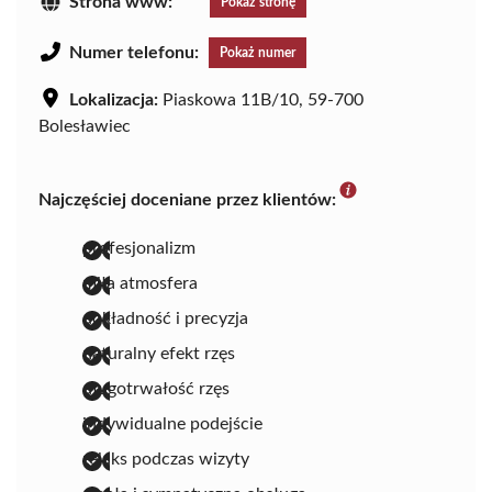
Strona www:
Pokaż stronę
Numer telefonu:
Pokaż numer
Lokalizacja:
Piaskowa 11B/10, 59-700
Bolesławiec
Najczęściej doceniane przez klientów:
profesjonalizm
miła atmosfera
dokładność i precyzja
naturalny efekt rzęs
długotrwałość rzęs
indywidualne podejście
relaks podczas wizyty