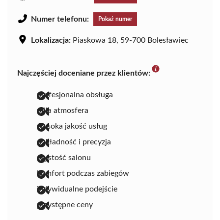
Numer telefonu:
Pokaż numer
Lokalizacja:
Piaskowa 18, 59-700 Bolesławiec
Najczęściej doceniane przez klientów:
profesjonalna obsługa
miła atmosfera
wysoka jakość usług
dokładność i precyzja
czystość salonu
komfort podczas zabiegów
indywidualne podejście
przystępne ceny