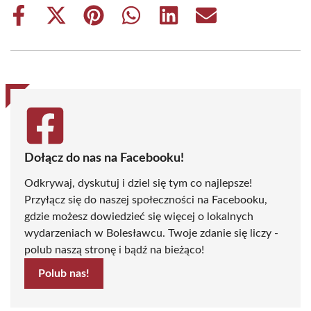
Share
Share
Share
Share
Share
Share
on
on
on
on
on
on
Facebook
X
Pinterest
WhatsApp
LinkedIn
Email
(Twitter)
Dołącz do nas na Facebooku!
Odkrywaj, dyskutuj i dziel się tym co najlepsze!
Przyłącz się do naszej społeczności na Facebooku,
gdzie możesz dowiedzieć się więcej o lokalnych
wydarzeniach w Bolesławcu. Twoje zdanie się liczy -
polub naszą stronę i bądź na bieżąco!
Polub nas!