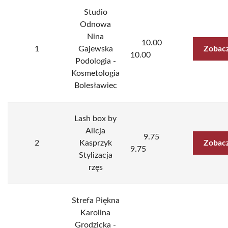
Studio
Odnowa
Nina
10.00
1
Gajewska
Zobacz
10.00
Podologia -
Kosmetologia
Bolesławiec
Lash box by
Alicja
9.75
2
Kasprzyk
Zobacz
9.75
Stylizacja
rzęs
Strefa Piękna
Karolina
Grodzicka -