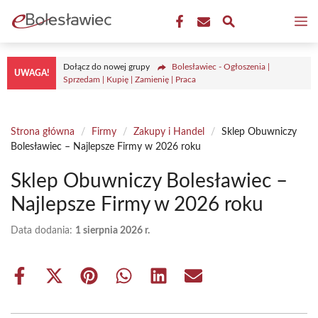
Przejdź
M
do
treści
Dołącz do nowej grupy
Bolesławiec - Ogłoszenia |
UWAGA!
Sprzedam | Kupię | Zamienię | Praca
Strona główna
/
Firmy
/
Zakupy i Handel
/
Sklep Obuwniczy
Bolesławiec – Najlepsze Firmy w 2026 roku
Sklep Obuwniczy Bolesławiec –
Najlepsze Firmy w 2026 roku
Data dodania:
1 sierpnia 2026 r.
Share
Share
Share
Share
Share
Share
on
on
on
on
on
on
Facebook
X
Pinterest
WhatsApp
LinkedIn
Email
(Twitter)