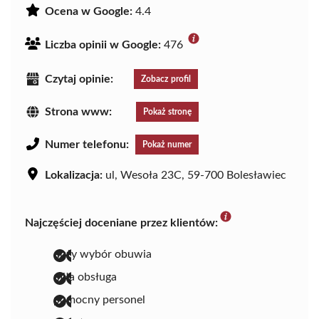
Ocena w Google:
4.4
Liczba opinii w Google:
476
Czytaj opinie:
Zobacz profil
Strona www:
Pokaż stronę
Numer telefonu:
Pokaż numer
Lokalizacja:
ul, Wesoła 23C, 59-700 Bolesławiec
Najczęściej doceniane przez klientów:
duży wybór obuwia
miła obsługa
pomocny personel