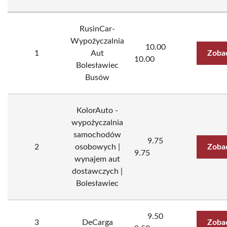
RusinCar-
Wypożyczalnia
10.00
1
Aut
Zoba
10.00
Bolesławiec
Busów
KolorAuto -
wypożyczalnia
samochodów
9.75
2
osobowych |
Zoba
9.75
wynajem aut
dostawczych |
Bolesławiec
9.50
3
DeCarga
Zoba