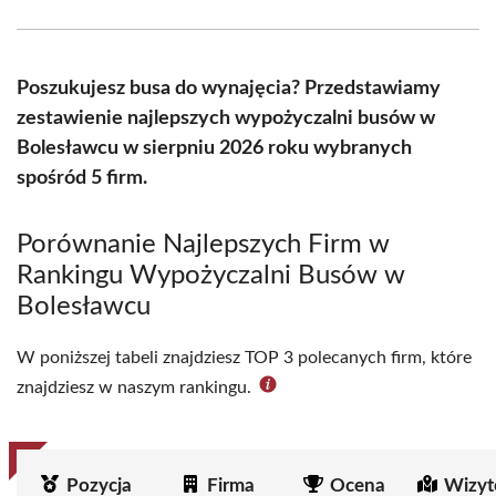
Facebook
X
Pinterest
WhatsApp
LinkedIn
Email
(Twitter)
Poszukujesz busa do wynajęcia? Przedstawiamy
zestawienie najlepszych wypożyczalni busów w
Bolesławcu w sierpniu 2026 roku wybranych
spośród 5 firm.
Porównanie Najlepszych Firm w
Rankingu Wypożyczalni Busów w
Bolesławcu
W poniższej tabeli znajdziesz TOP 3 polecanych firm, które
znajdziesz w naszym rankingu.
Pozycja
Firma
Ocena
Wizyt