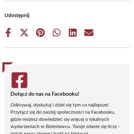
Udostępnij
Share
Share
Share
Share
Share
Share
on
on
on
on
on
on
Facebook
X
Pinterest
WhatsApp
LinkedIn
Email
(Twitter)
Dołącz do nas na Facebooku!
Odkrywaj, dyskutuj i dziel się tym co najlepsze!
Przyłącz się do naszej społeczności na Facebooku,
gdzie możesz dowiedzieć się więcej o lokalnych
wydarzeniach w Bolesławcu. Twoje zdanie się liczy -
polub naszą stronę i bądź na bieżąco!