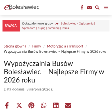
Przejdź
M
do
treści
Dołącz do nowej grupy
Bolesławiec - Ogłoszenia |
UWAGA!
Sprzedam | Kupię | Zamienię | Praca
Strona główna
/
Firmy
/
Motoryzacja i Transport
/
Wypożyczalnia Busów Bolesławiec – Najlepsze Firmy w 2026 roku
Wypożyczalnia Busów
Bolesławiec – Najlepsze Firmy w
2026 roku
Data dodania:
3 sierpnia 2026 r.
Share
Share
Share
Share
Share
Share
on
on
on
on
on
on