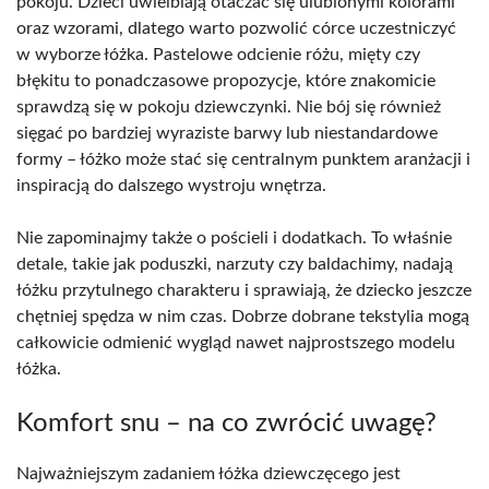
pokoju. Dzieci uwielbiają otaczać się ulubionymi kolorami
oraz wzorami, dlatego warto pozwolić córce uczestniczyć
w wyborze łóżka. Pastelowe odcienie różu, mięty czy
błękitu to ponadczasowe propozycje, które znakomicie
sprawdzą się w pokoju dziewczynki. Nie bój się również
sięgać po bardziej wyraziste barwy lub niestandardowe
formy – łóżko może stać się centralnym punktem aranżacji i
inspiracją do dalszego wystroju wnętrza.
Nie zapominajmy także o pościeli i dodatkach. To właśnie
detale, takie jak poduszki, narzuty czy baldachimy, nadają
łóżku przytulnego charakteru i sprawiają, że dziecko jeszcze
chętniej spędza w nim czas. Dobrze dobrane tekstylia mogą
całkowicie odmienić wygląd nawet najprostszego modelu
łóżka.
Komfort snu – na co zwrócić uwagę?
Najważniejszym zadaniem łóżka dziewczęcego jest