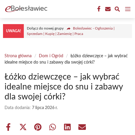
Przejdź
M
do
treści
Dołącz do nowej grupy
Bolesławiec - Ogłoszenia |
UWAGA!
Sprzedam | Kupię | Zamienię | Praca
Strona główna
/
Dom i Ogród
/
Łóżko dziewczęce – jak wybrać
idealne miejsce do snu i zabawy dla swojej córki?
Łóżko dziewczęce – jak wybrać
idealne miejsce do snu i zabawy
dla swojej córki?
Data dodania:
7 lipca 2026 r.
Share
Share
Share
Share
Share
Share
on
on
on
on
on
on