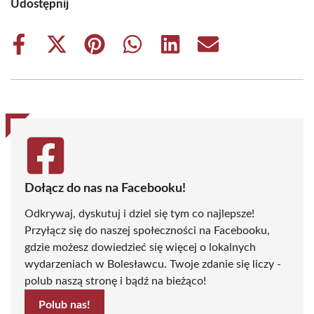
Udostępnij
Share
Share
Share
Share
Share
Share
on
on
on
on
on
on
Facebook
X
Pinterest
WhatsApp
LinkedIn
Email
(Twitter)
Dołącz do nas na Facebooku!
Odkrywaj, dyskutuj i dziel się tym co najlepsze!
Przyłącz się do naszej społeczności na Facebooku,
gdzie możesz dowiedzieć się więcej o lokalnych
wydarzeniach w Bolesławcu. Twoje zdanie się liczy -
polub naszą stronę i bądź na bieżąco!
Polub nas!