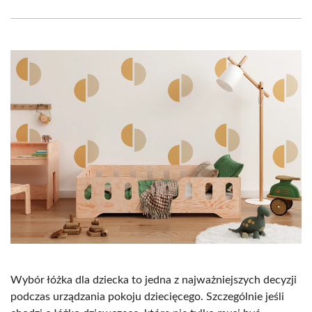
Facebook
X
Pinterest
WhatsApp
LinkedIn
Email
(Twitter)
Wybór łóżka dla dziecka to jedna z najważniejszych decyzji
podczas urządzania pokoju dziecięcego. Szczególnie jeśli