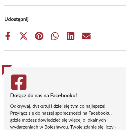
Udostępnij
Share
Share
Share
Share
Share
Share
on
on
on
on
on
on
Facebook
X
Pinterest
WhatsApp
LinkedIn
Email
(Twitter)
Dołącz do nas na Facebooku!
Odkrywaj, dyskutuj i dziel się tym co najlepsze!
Przyłącz się do naszej społeczności na Facebooku,
gdzie możesz dowiedzieć się więcej o lokalnych
wydarzeniach w Bolesławcu. Twoje zdanie się liczy -