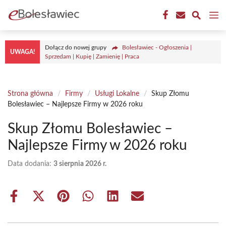
Przejdź
M
do
treści
Dołącz do nowej grupy
Bolesławiec - Ogłoszenia |
UWAGA!
Sprzedam | Kupię | Zamienię | Praca
Strona główna
/
Firmy
/
Usługi Lokalne
/
Skup Złomu
Bolesławiec – Najlepsze Firmy w 2026 roku
Skup Złomu Bolesławiec –
Najlepsze Firmy w 2026 roku
Data dodania:
3 sierpnia 2026 r.
Share
Share
Share
Share
Share
Share
on
on
on
on
on
on
Facebook
X
Pinterest
WhatsApp
LinkedIn
Email
(Twitter)