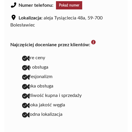
Numer telefonu:
Pokaż numer
Lokalizacja:
aleja Tysiąclecia 48a, 59-700
Bolesławiec
Najczęściej doceniane przez klientów:
dobre ceny
miła obsługa
profesjonalizm
szybka obsługa
możliwość kupna i sprzedaży
wysoka jakość węgla
dogodna lokalizacja