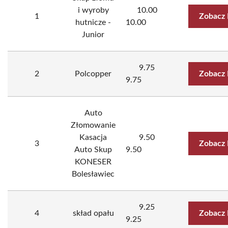
i wyroby
10.00
1
Zobacz 
hutnicze -
10.00
Junior
9.75
2
Polcopper
Zobacz 
9.75
Auto
Złomowanie
Kasacja
9.50
3
Zobacz 
Auto Skup
9.50
KONESER
Bolesławiec
9.25
4
skład opału
Zobacz 
9.25