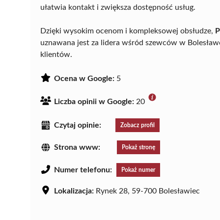
ułatwia kontakt i zwiększa dostępność usług.
Dzięki wysokim ocenom i kompleksowej obsłudze,
P
uznawana jest za lidera wśród szewców w Bolesławc
klientów.
Ocena w Google:
5
Liczba opinii w Google:
20
Czytaj opinie:
Zobacz profil
Strona www:
Pokaż stronę
Numer telefonu:
Pokaż numer
Lokalizacja:
Rynek 28, 59-700 Bolesławiec