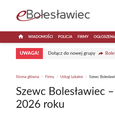
Przejdź
do
treści
WIADOMOŚCI
POLICJA
FIRMY
OGŁOSZENI
UWAGA!
Dołącz do nowej grupy
Bole
Strona główna
/
Firmy
/
Usługi Lokalne
/
Szewc Bolesławi
Szewc Bolesławiec –
2026 roku