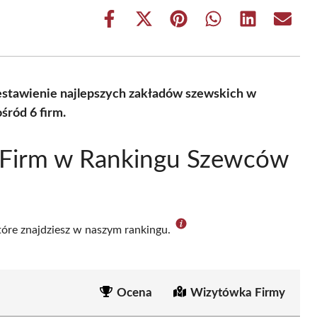
Share
Share
Share
Share
Share
Share
on
on
on
on
on
on
Facebook
X
Pinterest
WhatsApp
LinkedIn
Email
(Twitter)
estawienie najlepszych zakładów szewskich w
śród 6 firm.
 Firm w Rankingu Szewców
które znajdziesz w naszym rankingu.
Ocena
Wizytówka Firmy