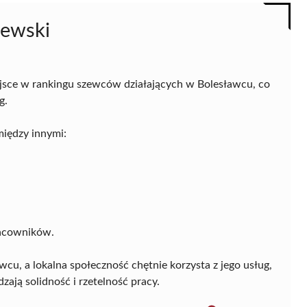
zewski
jsce w rankingu szewców działających w Bolesławcu, co
g.
między innymi:
pracowników.
awcu, a lokalna społeczność chętnie korzysta z jego usług,
zają solidność i rzetelność pracy.