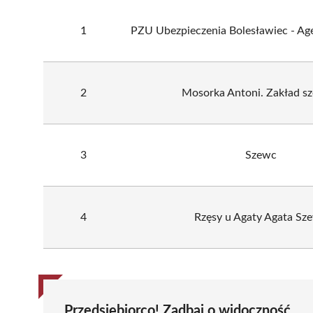
1
PZU Ubezpieczenia Bolesławiec - Ag
2
Mosorka Antoni. Zakład s
3
Szewc
4
Rzęsy u Agaty Agata Sz
Przedsiębiorco! Zadbaj o widoczność