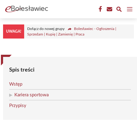
Przejdź
M
do
treści
Dołącz do nowej grupy
Bolesławiec - Ogłoszenia |
UWAGA!
Sprzedam | Kupię | Zamienię | Praca
Spis treści
Wstęp
Kariera sportowa
Przypisy