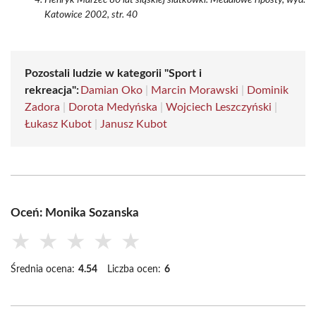
Henryk Marzec 80 lat śląskiej siatkówki. Medalowe riposty, wyd.
Katowice 2002, str. 40
Pozostali ludzie w kategorii "Sport i
rekreacja":
Damian Oko
|
Marcin Morawski
|
Dominik
Zadora
|
Dorota Medyńska
|
Wojciech Leszczyński
|
Łukasz Kubot
|
Janusz Kubot
Oceń: Monika Sozanska
★
★
★
★
★
Średnia ocena:
4.54
Liczba ocen:
6