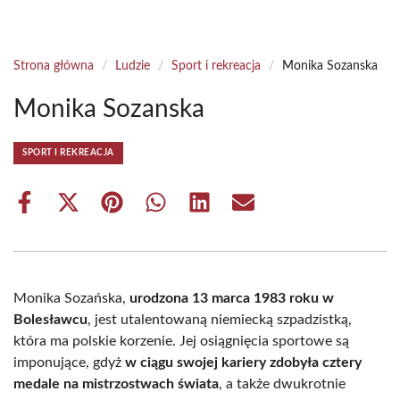
Strona główna
/
Ludzie
/
Sport i rekreacja
/
Monika Sozanska
Monika Sozanska
SPORT I REKREACJA
Share
Share
Share
Share
Share
Share
on
on
on
on
on
on
Facebook
X
Pinterest
WhatsApp
LinkedIn
Email
(Twitter)
Monika Sozańska,
urodzona 13 marca 1983 roku w
Bolesławcu
, jest utalentowaną niemiecką szpadzistką,
która ma polskie korzenie. Jej osiągnięcia sportowe są
imponujące, gdyż
w ciągu swojej kariery zdobyła cztery
medale na mistrzostwach świata
, a także dwukrotnie