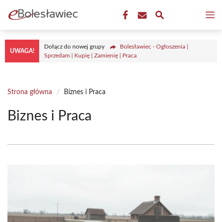
Przejdź
M
do
treści
Dołącz do nowej grupy
Bolesławiec - Ogłoszenia |
UWAGA!
Sprzedam | Kupię | Zamienię | Praca
Strona główna
/
Biznes i Praca
Biznes i Praca