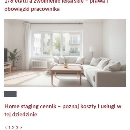
1/8 etatu a zwolnienie lekarskie – prawa i
obowiązki pracownika
Home staging cennik – poznaj koszty i usługi w
tej dziedzinie
<
1
2
3
>