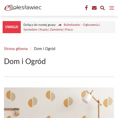
Przejdź
M
do
treści
Dołącz do nowej grupy
Bolesławiec - Ogłoszenia |
UWAGA!
Sprzedam | Kupię | Zamienię | Praca
Strona główna
/
Dom i Ogród
Dom i Ogród