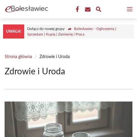
Przejdź
M
do
treści
Dołącz do nowej grupy
Bolesławiec - Ogłoszenia |
UWAGA!
Sprzedam | Kupię | Zamienię | Praca
Strona główna
/
Zdrowie i Uroda
Zdrowie i Uroda