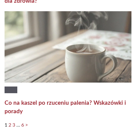
dla zdrowia?
Co na kaszel po rzuceniu palenia? Wskazówki i
porady
1
2
3
…
6
>