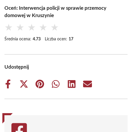
Oceń: Interwencja policji w sprawie przemocy
domowej w Kruszynie
★
★
★
★
★
Średnia ocena:
4.73
Liczba ocen:
17
Udostępnij
Share
Share
Share
Share
Share
Share
on
on
on
on
on
on
Facebook
X
Pinterest
WhatsApp
LinkedIn
Email
(Twitter)