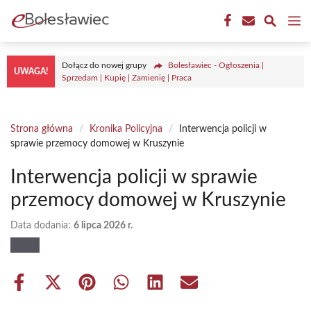
Przejdź
M
do
treści
Dołącz do nowej grupy
Bolesławiec - Ogłoszenia |
UWAGA!
Sprzedam | Kupię | Zamienię | Praca
Strona główna
/
Kronika Policyjna
/
Interwencja policji w
sprawie przemocy domowej w Kruszynie
Interwencja policji w sprawie
przemocy domowej w Kruszynie
Data dodania:
6 lipca 2026 r.
Share
Share
Share
Share
Share
Share
on
on
on
on
on
on
Facebook
X
Pinterest
WhatsApp
LinkedIn
Email