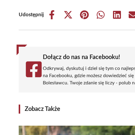
Udostępnij
Share
Share
Share
Share
Share
on
on
on
on
on
Facebook
X
Pinterest
WhatsApp
LinkedIn
(Twitter)
Dołącz do nas na Facebooku!
Odkrywaj, dyskutuj i dziel się tym co najlep
na Facebooku, gdzie możesz dowiedzieć się
Bolesławcu. Twoje zdanie się liczy - polub n
Zobacz Także