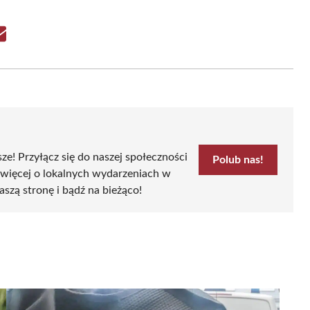
Share
on
Email
sze! Przyłącz się do naszej społeczności
Polub nas!
 więcej o lokalnych wydarzeniach w
aszą stronę i bądź na bieżąco!