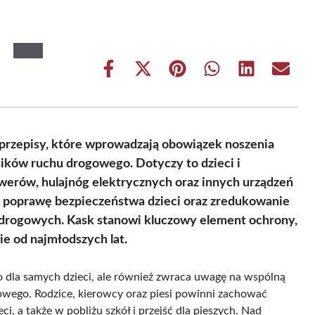
Share
Share
Share
Share
Share
Share
on
on
on
on
on
on
Facebook
X
Pinterest
WhatsApp
LinkedIn
Email
(Twitter)
przepisy, które wprowadzają obowiązek noszenia
ków ruchu drogowego. Dotyczy to dzieci i
owerów, hulajnóg elektrycznych oraz innych urządzeń
lu poprawę bezpieczeństwa dzieci oraz zredukowanie
drogowych. Kask stanowi kluczowy element ochrony,
ie od najmłodszych lat.
 dla samych dzieci, ale również zwraca uwagę na wspólną
wego. Rodzice, kierowcy oraz piesi powinni zachować
i, a także w pobliżu szkół i przejść dla pieszych. Nad