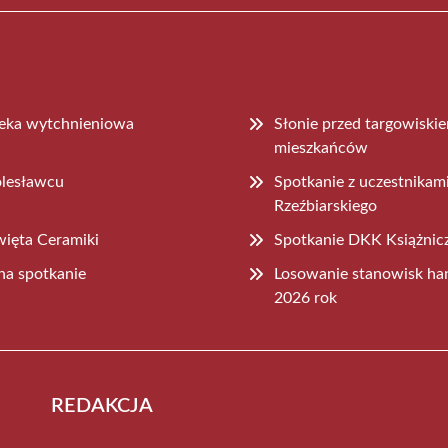
ieka wytchnieniowa
Słonie przed targowiski
mieszkańców
olesławcu
Spotkanie z uczestnika
Rzeźbiarskiego
więta Ceramiki
Spotkanie DKK Książnicz
na spotkanie
Losowanie stanowisk ha
2026 rok
REDAKCJA