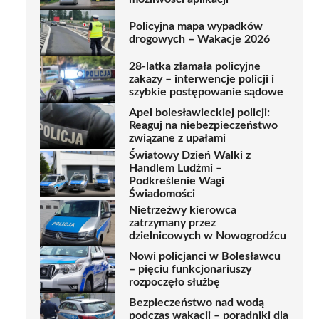
Policyjna mapa wypadków
drogowych – Wakacje 2026
28-latka złamała policyjne
zakazy – interwencje policji i
szybkie postępowanie sądowe
Apel bolesławieckiej policji:
Reaguj na niebezpieczeństwo
związane z upałami
Światowy Dzień Walki z
Handlem Ludźmi –
Podkreślenie Wagi
Świadomości
Nietrzeźwy kierowca
zatrzymany przez
dzielnicowych w Nowogrodźcu
Nowi policjanci w Bolesławcu
– pięciu funkcjonariuszy
rozpoczęło służbę
Bezpieczeństwo nad wodą
podczas wakacji – poradniki dla