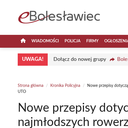
Przejdź
do
treści
WIADOMOŚCI
POLICJA
FIRMY
OGŁOSZENI
UWAGA!
Dołącz do nowej grupy
Bole
Strona główna
/
Kronika Policyjna
/
Nowe przepisy dotyczą
UTO
Nowe przepisy dotyc
najmłodszych rower