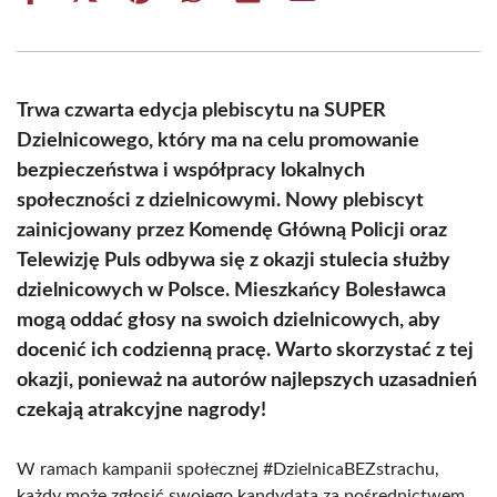
on
on
on
on
on
on
Facebook
X
Pinterest
WhatsApp
LinkedIn
Email
(Twitter)
Trwa czwarta edycja plebiscytu na SUPER
Dzielnicowego, który ma na celu promowanie
bezpieczeństwa i współpracy lokalnych
społeczności z dzielnicowymi. Nowy plebiscyt
zainicjowany przez Komendę Główną Policji oraz
Telewizję Puls odbywa się z okazji stulecia służby
dzielnicowych w Polsce. Mieszkańcy Bolesławca
mogą oddać głosy na swoich dzielnicowych, aby
docenić ich codzienną pracę. Warto skorzystać z tej
okazji, ponieważ na autorów najlepszych uzasadnień
czekają atrakcyjne nagrody!
W ramach kampanii społecznej #DzielnicaBEZstrachu,
każdy może zgłosić swojego kandydata za pośrednictwem