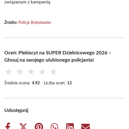
związanym z kampanią.
Źródło:
Policja Bolesławiec
Oceń: Plebiscyt na SUPER Dzielnicowego 2026 –
Głosuj na swojego ulubionego policjanta!
★
★
★
★
★
Średnia ocena:
4.92
Liczba ocen:
13
Udostępnij
Share
Share
Share
Share
Share
Share