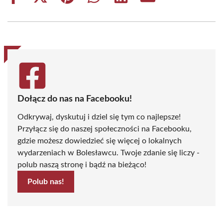
on
on
on
on
on
on
Facebook
X
Pinterest
WhatsApp
LinkedIn
Email
(Twitter)
Dołącz do nas na Facebooku!
Odkrywaj, dyskutuj i dziel się tym co najlepsze!
Przyłącz się do naszej społeczności na Facebooku,
gdzie możesz dowiedzieć się więcej o lokalnych
wydarzeniach w Bolesławcu. Twoje zdanie się liczy -
polub naszą stronę i bądź na bieżąco!
Polub nas!