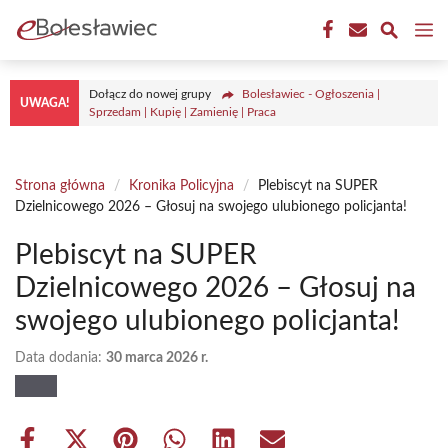
Przejdź
M
do
treści
Dołącz do nowej grupy
Bolesławiec - Ogłoszenia |
UWAGA!
Sprzedam | Kupię | Zamienię | Praca
Strona główna
/
Kronika Policyjna
/
Plebiscyt na SUPER
Dzielnicowego 2026 – Głosuj na swojego ulubionego policjanta!
Plebiscyt na SUPER
Dzielnicowego 2026 – Głosuj na
swojego ulubionego policjanta!
Data dodania:
30 marca 2026 r.
Share
Share
Share
Share
Share
Share