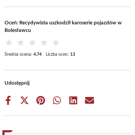
Oceń: Recydywista uszkodził karoserie pojazdów w
Bolesławcu
★
★
★
★
★
Średnia ocena:
4.74
Liczba ocen:
13
Udostępnij
Share
Share
Share
Share
Share
Share
on
on
on
on
on
on
Facebook
X
Pinterest
WhatsApp
LinkedIn
Email
(Twitter)