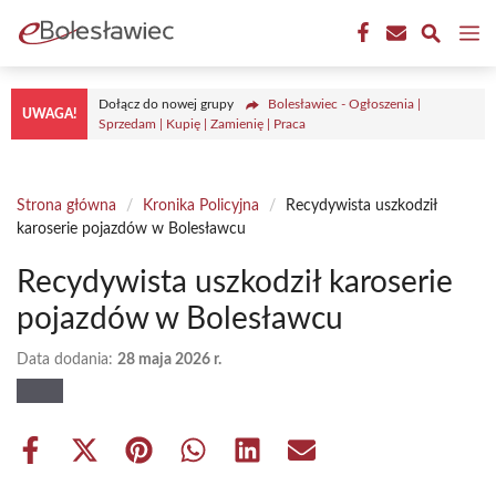
Przejdź
M
do
treści
Dołącz do nowej grupy
Bolesławiec - Ogłoszenia |
UWAGA!
Sprzedam | Kupię | Zamienię | Praca
Strona główna
/
Kronika Policyjna
/
Recydywista uszkodził
karoserie pojazdów w Bolesławcu
Recydywista uszkodził karoserie
pojazdów w Bolesławcu
Data dodania:
28 maja 2026 r.
Share
Share
Share
Share
Share
Share
on
on
on
on
on
on
Facebook
X
Pinterest
WhatsApp
LinkedIn
Email