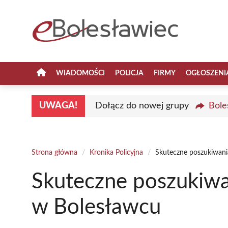
Przejdź
do
treści
WIADOMOŚCI
POLICJA
FIRMY
OGŁOSZENI
UWAGA!
Dołącz do nowej grupy
Bole
Strona główna
/
Kronika Policyjna
/
Skuteczne poszukiwania
Skuteczne poszukiwan
w Bolesławcu