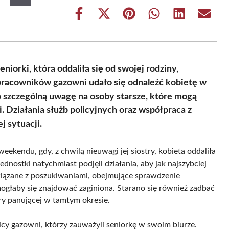
Share
Share
Share
Share
Share
Share
on
on
on
on
on
on
Facebook
X
Pinterest
WhatsApp
LinkedIn
Email
(Twitter)
iorki, która oddaliła się od swojej rodziny,
 pracowników gazowni udało się odnaleźć kobietę w
o szczególną uwagę na osoby starsze, które mogą
. Działania służb policyjnych oraz współpraca z
j sytuacji.
eekendu, gdy, z chwilą nieuwagi jej siostry, kobieta oddaliła
ednostki natychmiast podjęli działania, aby jak najszybciej
związane z poszukiwaniami, obejmujące sprawdzenie
mogłaby się znajdować zaginiona. Starano się również zadbać
ry panującej w tamtym okresie.
y gazowni, którzy zauważyli seniorkę w swoim biurze.