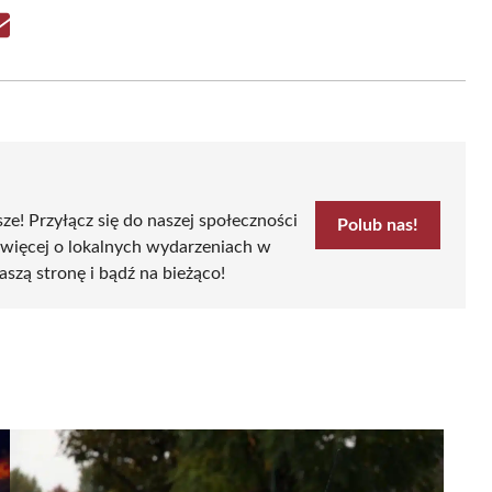
Share
on
Email
sze! Przyłącz się do naszej społeczności
Polub nas!
 więcej o lokalnych wydarzeniach w
aszą stronę i bądź na bieżąco!