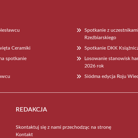
olesławcu
Spotkanie z uczestnika
Rzeźbiarskiego
więta Ceramiki
Spotkanie DKK Książnicz
na spotkanie
Losowanie stanowisk ha
2026 rok
ławcu
Siódma edycja Roju Wie
REDAKCJA
Skontaktuj się z nami przechodząc na stronę
Kontakt