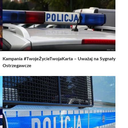
Kampania #TwojeŻycieTwojaKarta – Uważaj na Sygnały
Ostrzegawcze