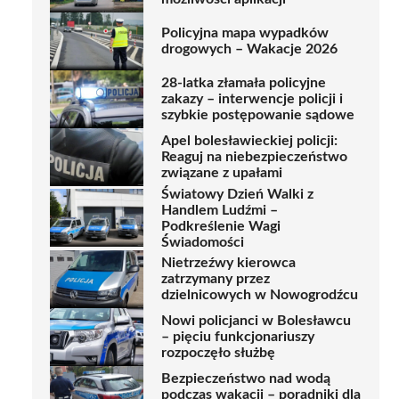
Policyjna mapa wypadków
drogowych – Wakacje 2026
28-latka złamała policyjne
zakazy – interwencje policji i
szybkie postępowanie sądowe
Apel bolesławieckiej policji:
Reaguj na niebezpieczeństwo
związane z upałami
Światowy Dzień Walki z
Handlem Ludźmi –
Podkreślenie Wagi
Świadomości
Nietrzeźwy kierowca
zatrzymany przez
dzielnicowych w Nowogrodźcu
Nowi policjanci w Bolesławcu
– pięciu funkcjonariuszy
rozpoczęło służbę
Bezpieczeństwo nad wodą
podczas wakacji – poradniki dla