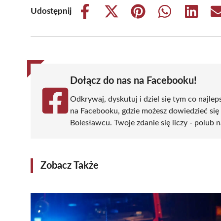
Udostępnij
Share
Share
Share
Share
Share
on
on
on
on
on
Facebook
X
Pinterest
WhatsApp
LinkedIn
(Twitter)
Dołącz do nas na Facebooku!
Odkrywaj, dyskutuj i dziel się tym co najlep
na Facebooku, gdzie możesz dowiedzieć się
Bolesławcu. Twoje zdanie się liczy - polub n
Zobacz Także