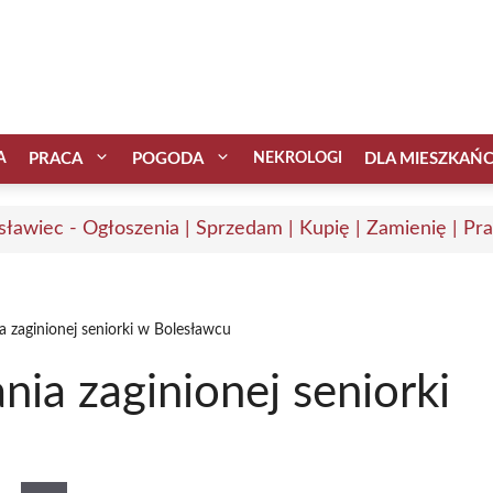
A
PRACA
POGODA
NEKROLOGI
DLA MIESZKAŃ
sławiec - Ogłoszenia | Sprzedam | Kupię | Zamienię | Pr
 zaginionej seniorki w Bolesławcu
ia zaginionej seniorki