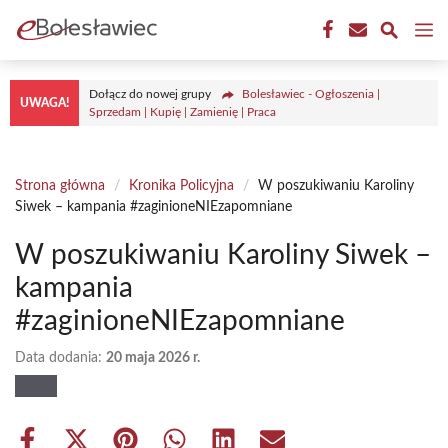
Przejdź
M
do
treści
Dołącz do nowej grupy
Bolesławiec - Ogłoszenia |
UWAGA!
Sprzedam | Kupię | Zamienię | Praca
Strona główna
/
Kronika Policyjna
/
W poszukiwaniu Karoliny
Siwek – kampania #zaginioneNIEzapomniane
W poszukiwaniu Karoliny Siwek –
kampania
#zaginioneNIEzapomniane
Data dodania:
20 maja 2026 r.
Share
Share
Share
Share
Share
Share