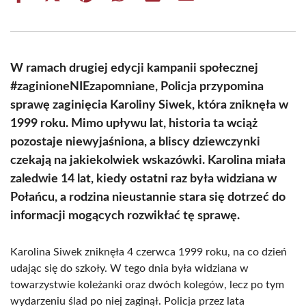
on
on
on
on
on
on
Facebook
X
Pinterest
WhatsApp
LinkedIn
Email
(Twitter)
W ramach drugiej edycji kampanii społecznej
#zaginioneNIEzapomniane, Policja przypomina
sprawę zaginięcia Karoliny Siwek, która zniknęła w
1999 roku. Mimo upływu lat, historia ta wciąż
pozostaje niewyjaśniona, a bliscy dziewczynki
czekają na jakiekolwiek wskazówki. Karolina miała
zaledwie 14 lat, kiedy ostatni raz była widziana w
Połańcu, a rodzina nieustannie stara się dotrzeć do
informacji mogących rozwikłać tę sprawę.
Karolina Siwek zniknęła 4 czerwca 1999 roku, na co dzień
udając się do szkoły. W tego dnia była widziana w
towarzystwie koleżanki oraz dwóch kolegów, lecz po tym
wydarzeniu ślad po niej zaginął. Policja przez lata