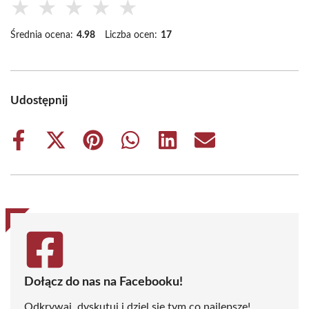
★
★
★
★
★
Średnia ocena:
4.98
Liczba ocen:
17
Udostępnij
Share
Share
Share
Share
Share
Share
on
on
on
on
on
on
Facebook
X
Pinterest
WhatsApp
LinkedIn
Email
(Twitter)
Dołącz do nas na Facebooku!
Odkrywaj, dyskutuj i dziel się tym co najlepsze!