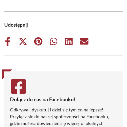
Udostępnij
Share
Share
Share
Share
Share
Share
on
on
on
on
on
on
Facebook
X
Pinterest
WhatsApp
LinkedIn
Email
(Twitter)
Dołącz do nas na Facebooku!
Odkrywaj, dyskutuj i dziel się tym co najlepsze!
Przyłącz się do naszej społeczności na Facebooku,
gdzie możesz dowiedzieć się więcej o lokalnych