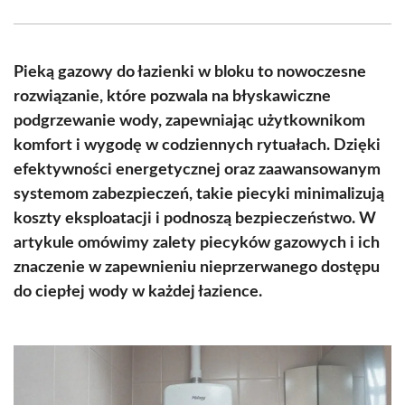
Facebook
X
Pinterest
WhatsApp
LinkedIn
Email
(Twitter)
Pieką gazowy do łazienki w bloku to nowoczesne
rozwiązanie, które pozwala na błyskawiczne
podgrzewanie wody, zapewniając użytkownikom
komfort i wygodę w codziennych rytuałach. Dzięki
efektywności energetycznej oraz zaawansowanym
systemom zabezpieczeń, takie piecyki minimalizują
koszty eksploatacji i podnoszą bezpieczeństwo. W
artykule omówimy zalety piecyków gazowych i ich
znaczenie w zapewnieniu nieprzerwanego dostępu
do ciepłej wody w każdej łazience.