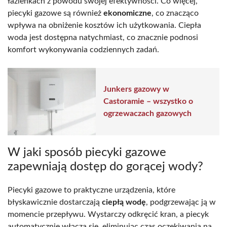
łazienkach z powodu swojej efektywności. Co więcej,
piecyki gazowe są również
ekonomiczne
, co znacząco
wpływa na obniżenie kosztów ich użytkowania. Ciepła
woda jest dostępna natychmiast, co znacznie podnosi
komfort wykonywania codziennych zadań.
Junkers gazowy w
Castoramie – wszystko o
ogrzewaczach gazowych
W jaki sposób piecyki gazowe
zapewniają dostęp do gorącej wody?
Piecyki gazowe to praktyczne urządzenia, które
błyskawicznie dostarczają
ciepłą wodę
, podgrzewając ją w
momencie przepływu. Wystarczy odkręcić kran, a piecyk
automatycznie włącza się, eliminując czas oczekiwania na