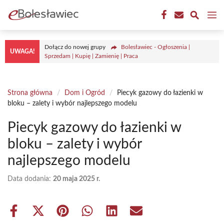
Przejdź
M
do
treści
Dołącz do nowej grupy
Bolesławiec - Ogłoszenia |
UWAGA!
Sprzedam | Kupię | Zamienię | Praca
Strona główna
/
Dom i Ogród
/
Piecyk gazowy do łazienki w
bloku – zalety i wybór najlepszego modelu
Piecyk gazowy do łazienki w
bloku – zalety i wybór
najlepszego modelu
Data dodania:
20 maja 2025 r.
Share
Share
Share
Share
Share
Share
on
on
on
on
on
on