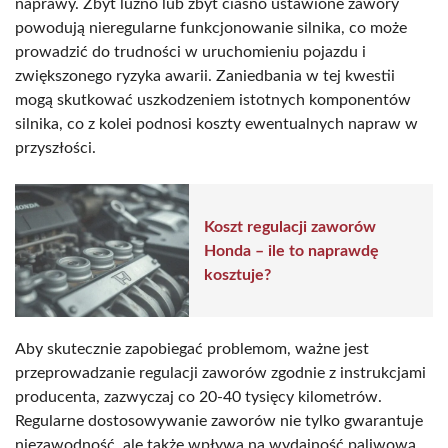
naprawy. Zbyt luźno lub zbyt ciasno ustawione zawory
powodują nieregularne funkcjonowanie silnika, co może
prowadzić do trudności w uruchomieniu pojazdu i
zwiększonego ryzyka awarii. Zaniedbania w tej kwestii
mogą skutkować uszkodzeniem istotnych komponentów
silnika, co z kolei podnosi koszty ewentualnych napraw w
przyszłości.
Koszt regulacji zaworów
Honda – ile to naprawdę
kosztuje?
Aby skutecznie zapobiegać problemom, ważne jest
przeprowadzanie regulacji zaworów zgodnie z instrukcjami
producenta, zazwyczaj co 20-40 tysięcy kilometrów.
Regularne dostosowywanie zaworów nie tylko gwarantuje
niezawodność, ale także wpływa na wydajność paliwową