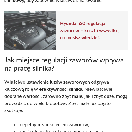
silnikowy
, aby zapewnić właściwe smarowanie.
Hyundai i30 regulacja
zaworów – koszt i wszystko,
co musisz wiedzieć
Jak miejsce regulacji zaworów wpływa
na pracę silnika?
Właściwe ustawienie
luzów zaworowych
odgrywa
kluczową rolę w
efektywności silnika
. Niewłaściwie
dobrane wartości, zarówno zbyt małe, jak i zbyt duże, mogą
prowadzić do wielu kłopotów. Zbyt mały luz często
skutkuje:
niepełnym zamknięciem zaworów,
obniżeniem ciśnienia w komorze spalania,