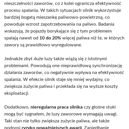
nieszczelności zaworów, co z kolei ogranicza efektywność
procesu spalania. W takich sytuacjach silnik wykorzystuje
bardziej bogatą mieszankę paliwowo-powietrzną, co
powoduje wzrost zapotrzebowania na paliwo. Badania
wskazują, że pojazdy borykające się z tym problemem
spalają nawet od
10 do 20%
więcej paliwa niż te, w których
zawory są prawidłowo wyregulowane.
Jednakże zbyt duże luzy także wiążą się z istotnymi
problemami. Powodują one nieprawidłową synchronizację
działania zaworów, co negatywnie wpływa na efektywność
spalania. W efekcie silnik staje się mniej wydajny, co
zwiększa zużycie paliwa i przekłada się na wyższe koszty
eksploatacji.
Dodatkowo,
nieregularna praca silnika
czy głośne stuki
mogą być sygnałem, że luzy zaworowe wymagają uwagi.
Taki stan nie tylko zwiększa zużycie paliwa, ale także
podnosi
ryzyko poważniejszych awarii
. Zaniedbanie