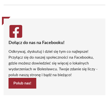
Facebook
X
Pinterest
WhatsApp
LinkedIn
Email
(Twitter)
Dołącz do nas na Facebooku!
Odkrywaj, dyskutuj i dziel się tym co najlepsze!
Przyłącz się do naszej społeczności na Facebooku,
gdzie możesz dowiedzieć się więcej o lokalnych
wydarzeniach w Bolesławcu. Twoje zdanie się liczy -
polub naszą stronę i bądź na bieżąco!
Polub nas!