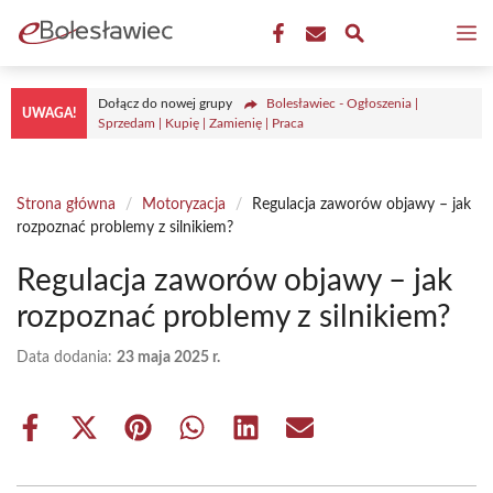
Przejdź
M
do
treści
Dołącz do nowej grupy
Bolesławiec - Ogłoszenia |
UWAGA!
Sprzedam | Kupię | Zamienię | Praca
Strona główna
/
Motoryzacja
/
Regulacja zaworów objawy – jak
rozpoznać problemy z silnikiem?
Regulacja zaworów objawy – jak
rozpoznać problemy z silnikiem?
Data dodania:
23 maja 2025 r.
Share
Share
Share
Share
Share
Share
on
on
on
on
on
on
Facebook
X
Pinterest
WhatsApp
LinkedIn
Email
(Twitter)