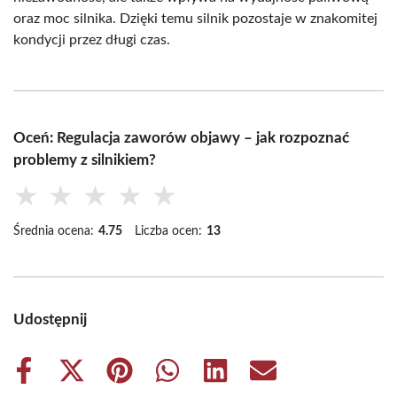
oraz moc silnika. Dzięki temu silnik pozostaje w znakomitej
kondycji przez długi czas.
Oceń: Regulacja zaworów objawy – jak rozpoznać
problemy z silnikiem?
★
★
★
★
★
Średnia ocena:
4.75
Liczba ocen:
13
Udostępnij
Share
Share
Share
Share
Share
Share
on
on
on
on
on
on