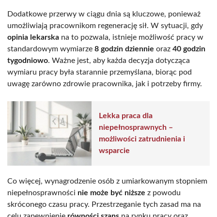
Dodatkowe przerwy w ciągu dnia są kluczowe, ponieważ
umożliwiają pracownikom regenerację sił. W sytuacji, gdy
opinia lekarska
na to pozwala, istnieje możliwość pracy w
standardowym wymiarze
8 godzin dziennie
oraz
40 godzin
tygodniowo
. Ważne jest, aby każda decyzja dotycząca
wymiaru pracy była starannie przemyślana, biorąc pod
uwagę zarówno zdrowie pracownika, jak i potrzeby firmy.
Lekka praca dla
niepełnosprawnych –
możliwości zatrudnienia i
wsparcie
Co więcej, wynagrodzenie osób z umiarkowanym stopniem
niepełnosprawności
nie może być niższe
z powodu
skróconego czasu pracy. Przestrzeganie tych zasad ma na
celu zapewnienie
równości szans
na rynku pracy oraz