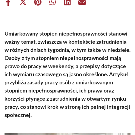
Share
Share
Share
Share
Share
Share
on
on
on
on
on
on
Facebook
X
Pinterest
WhatsApp
LinkedIn
Email
(Twitter)
Umiarkowany stopień niepełnosprawności stanowi
ważny temat, zwłaszcza w kontekście zatrudnienia
w różnych dniach tygodnia, w tym także w niedziele.
Osoby z tym stopniem niepełnosprawności mają
prawo do pracy w weekendy, a przepisy dotyczące
ich wymiaru czasowego są jasno określone. Artykuł
przybliża zasady pracy osób z umiarkowanym
stopniem niepełnosprawności, ich prawa oraz
korzyści płynące z zatrudnienia w otwartym rynku
pracy, co stanowi krok w stronę ich pełnej integracji
społecznej.