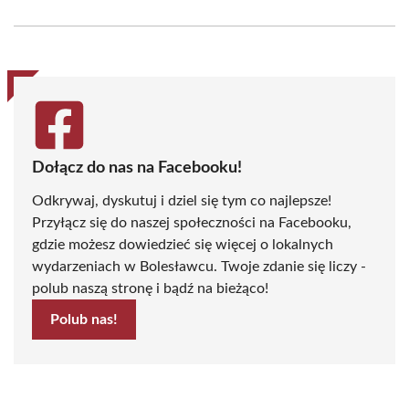
on
on
on
on
on
on
Facebook
X
Pinterest
WhatsApp
LinkedIn
Email
(Twitter)
Dołącz do nas na Facebooku!
Odkrywaj, dyskutuj i dziel się tym co najlepsze!
Przyłącz się do naszej społeczności na Facebooku,
gdzie możesz dowiedzieć się więcej o lokalnych
wydarzeniach w Bolesławcu. Twoje zdanie się liczy -
polub naszą stronę i bądź na bieżąco!
Polub nas!