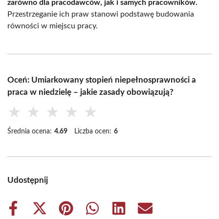
zarówno dla pracodawców, jak i samych pracowników.
Przestrzeganie ich praw stanowi podstawę budowania
równości w miejscu pracy.
Oceń: Umiarkowany stopień niepełnosprawności a
praca w niedzielę – jakie zasady obowiązują?
★
★
★
★
★
Średnia ocena:
4.69
Liczba ocen:
6
Udostępnij
Share
Share
Share
Share
Share
Share