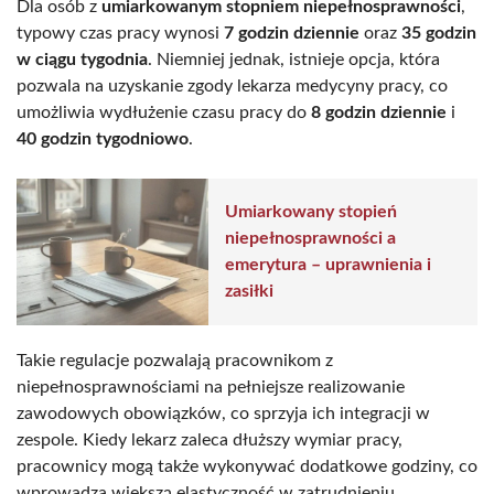
Dla osób z
umiarkowanym stopniem niepełnosprawności
,
typowy czas pracy wynosi
7 godzin dziennie
oraz
35 godzin
w ciągu tygodnia
. Niemniej jednak, istnieje opcja, która
pozwala na uzyskanie zgody lekarza medycyny pracy, co
umożliwia wydłużenie czasu pracy do
8 godzin dziennie
i
40 godzin tygodniowo
.
Umiarkowany stopień
niepełnosprawności a
emerytura – uprawnienia i
zasiłki
Takie regulacje pozwalają pracownikom z
niepełnosprawnościami na pełniejsze realizowanie
zawodowych obowiązków, co sprzyja ich integracji w
zespole. Kiedy lekarz zaleca dłuższy wymiar pracy,
pracownicy mogą także wykonywać dodatkowe godziny, co
wprowadza większą elastyczność w zatrudnieniu.