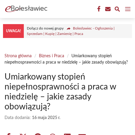
Przejdź
M
do
treści
Dołącz do nowej grupy
Bolesławiec - Ogłoszenia |
UWAGA!
Sprzedam | Kupię | Zamienię | Praca
Strona główna
/
Biznes i Praca
/
Umiarkowany stopień
niepełnosprawności a praca w niedzielę – jakie zasady obowiązują?
Umiarkowany stopień
niepełnosprawności a praca w
niedzielę – jakie zasady
obowiązują?
Data dodania:
16 maja 2025 r.