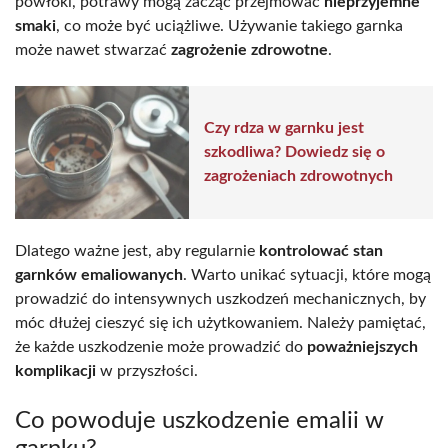
powłoki, potrawy mogą zacząć przejmować
nieprzyjemne
smaki
, co może być uciążliwe. Używanie takiego garnka
może nawet stwarzać
zagrożenie zdrowotne
.
Czy rdza w garnku jest
szkodliwa? Dowiedz się o
zagrożeniach zdrowotnych
Dlatego ważne jest, aby regularnie
kontrolować stan
garnków emaliowanych
. Warto unikać sytuacji, które mogą
prowadzić do intensywnych uszkodzeń mechanicznych, by
móc dłużej cieszyć się ich użytkowaniem. Należy pamiętać,
że każde uszkodzenie może prowadzić do
poważniejszych
komplikacji
w przyszłości.
Co powoduje uszkodzenie emalii w