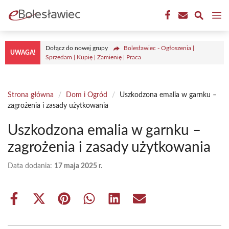
Przejdź
M
do
treści
Dołącz do nowej grupy
Bolesławiec - Ogłoszenia |
UWAGA!
Sprzedam | Kupię | Zamienię | Praca
Strona główna
/
Dom i Ogród
/
Uszkodzona emalia w garnku –
zagrożenia i zasady użytkowania
Uszkodzona emalia w garnku –
zagrożenia i zasady użytkowania
Data dodania:
17 maja 2025 r.
Share
Share
Share
Share
Share
Share
on
on
on
on
on
on
Facebook
X
Pinterest
WhatsApp
LinkedIn
Email
(Twitter)