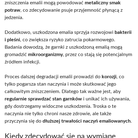
zniszczenia emalii mogą powodować
metaliczny smak
potraw
, co zdecydowanie psuje przyjemność płynącą z
jedzenia.
Dodatkowo, uszkodzona emalia sprzyja rozwojowi
bakterii
i pleśni
, co zwiększa ryzyko zatrucia pokarmowego.
Badania dowodzą, że garnki z uszkodzoną emalią mogą
gromadzić
mikroorganizmy
, przez co stają się potencjalnym
źródłem infekcji.
Proces dalszej degradacji emalii prowadzi do
korozji
, co
tylko pogarsza stan naczynia i może skutkować jego
całkowitym zniszczeniem. Dlatego tak ważne jest, aby
regularnie sprawdzać stan garnków
i unikać ich używania,
gdy dostrzegamy widoczne uszkodzenia. Troska o te
naczynia nie tylko chroni nasze zdrowie, ale także
przyczynia się do
dłuższej trwałości naczyń emaliowanych
.
Kiedy zdecydować się na wymianę