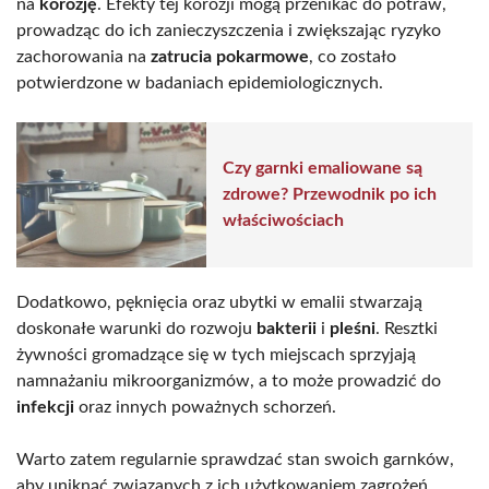
na
korozję
. Efekty tej korozji mogą przenikać do potraw,
prowadząc do ich zanieczyszczenia i zwiększając ryzyko
zachorowania na
zatrucia pokarmowe
, co zostało
potwierdzone w badaniach epidemiologicznych.
Czy garnki emaliowane są
zdrowe? Przewodnik po ich
właściwościach
Dodatkowo, pęknięcia oraz ubytki w emalii stwarzają
doskonałe warunki do rozwoju
bakterii
i
pleśni
. Resztki
żywności gromadzące się w tych miejscach sprzyjają
namnażaniu mikroorganizmów, a to może prowadzić do
infekcji
oraz innych poważnych schorzeń.
Warto zatem regularnie sprawdzać stan swoich garnków,
aby uniknąć związanych z ich użytkowaniem zagrożeń.