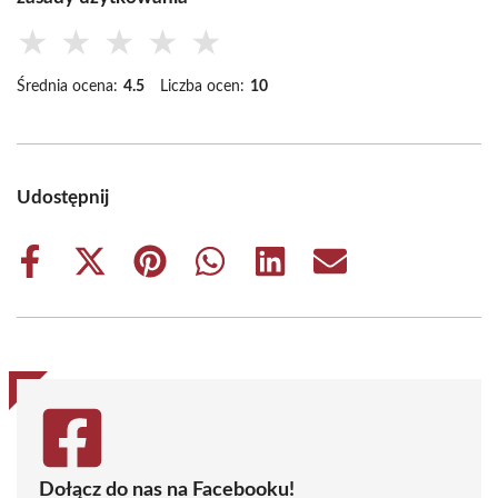
★
★
★
★
★
Średnia ocena:
4.5
Liczba ocen:
10
Udostępnij
Share
Share
Share
Share
Share
Share
on
on
on
on
on
on
Facebook
X
Pinterest
WhatsApp
LinkedIn
Email
(Twitter)
Dołącz do nas na Facebooku!