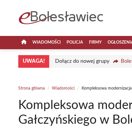
Przejdź
do
treści
WIADOMOŚCI
POLICJA
FIRMY
OGŁOSZENI
UWAGA!
Dołącz do nowej grupy
Bole
Strona główna
/
Wiadomości
/
Kompleksowa modernizacja 
Kompleksowa moderni
Gałczyńskiego w Bo