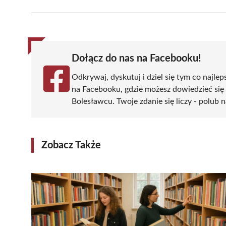
Facebook
X
Pinterest
WhatsApp
LinkedIn
(Twitter)
Dołącz do nas na Facebooku!
Odkrywaj, dyskutuj i dziel się tym co najlep
na Facebooku, gdzie możesz dowiedzieć się
Bolesławcu. Twoje zdanie się liczy - polub n
Zobacz Także