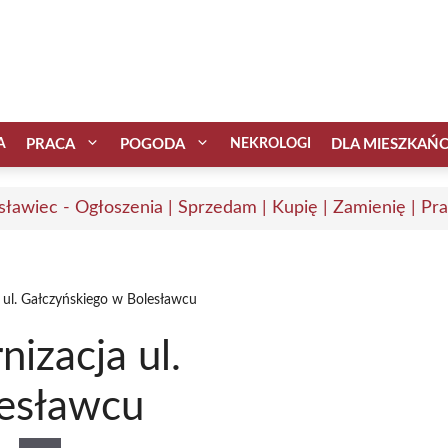
A
PRACA
POGODA
NEKROLOGI
DLA MIESZKAŃ
sławiec - Ogłoszenia | Sprzedam | Kupię | Zamienię | Pr
ul. Gałczyńskiego w Bolesławcu
zacja ul.
lesławcu