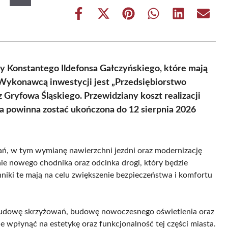
Share
Share
Share
Share
Share
Share
on
on
on
on
on
on
Facebook
X
Pinterest
WhatsApp
LinkedIn
Email
(Twitter)
y Konstantego Ildefonsa Gałczyńskiego, które mają
. Wykonawcą inwestycji jest „Przedsiębiorstwo
ryfowa Śląskiego. Przewidziany koszt realizacji
cia powinna zostać ukończona do 12 sierpnia 2026
łań, w tym wymianę nawierzchni jezdni oraz modernizację
ie nowego chodnika oraz odcinka drogi, który będzie
iki te mają na celu zwiększenie bezpieczeństwa i komfortu
budowę skrzyżowań, budowę nowoczesnego oświetlenia oraz
wpłynąć na estetykę oraz funkcjonalność tej części miasta.