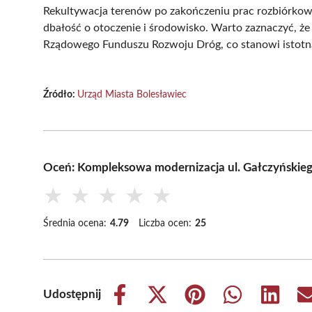
Rekultywacja terenów po zakończeniu prac rozbiórkow
dbałość o otoczenie i środowisko. Warto zaznaczyć, ż
Rządowego Funduszu Rozwoju Dróg, co stanowi istotn
Źródło:
Urząd Miasta Bolesławiec
Oceń: Kompleksowa modernizacja ul. Gałczyńskie
★
★
★
★
★
Średnia ocena:
4.79
Liczba ocen:
25
Udostępnij
Share
Share
Share
Share
Share
on
on
on
on
on