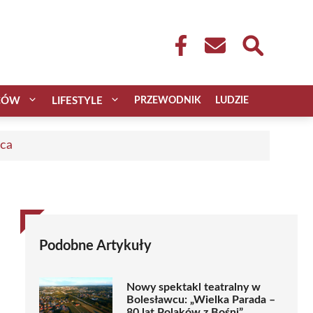
CÓW
LIFESTYLE
PRZEWODNIK
LUDZIE
aca
Podobne Artykuły
Nowy spektakl teatralny w
Bolesławcu: „Wielka Parada –
80 lat Polaków z Bośni”