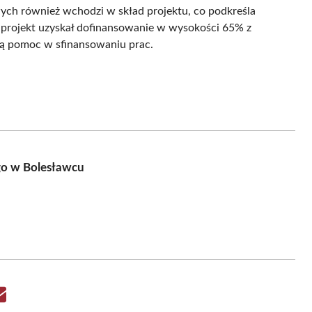
ych również wchodzi w skład projektu, co podkreśla
e projekt uzyskał dofinansowanie w wysokości 65% z
ą pomoc w sfinansowaniu prac.
go w Bolesławcu
Share
on