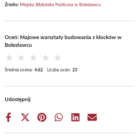
Źródło:
Miejska Biblioteka Publiczna w Bolesławcu
Oceń: Majowe warsztaty budowania z klocków w
Bolesławcu
★
★
★
★
★
Średnia ocena:
4.62
Liczba ocen:
23
Udostępnij
Share
Share
Share
Share
Share
Share
on
on
on
on
on
on
Facebook
X
Pinterest
WhatsApp
LinkedIn
Email
(Twitter)