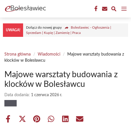
Przejdź
M
do
treści
Dołącz do nowej grupy
Bolesławiec - Ogłoszenia |
UWAGA!
Sprzedam | Kupię | Zamienię | Praca
Strona główna
/
Wiadomości
/
Majowe warsztaty budowania z
klocków w Bolesławcu
Majowe warsztaty budowania z
klocków w Bolesławcu
Data dodania:
1 czerwca 2026 r.
Share
Share
Share
Share
Share
Share
on
on
on
on
on
on
Facebook
X
Pinterest
WhatsApp
LinkedIn
Email