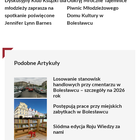
Dyskusyjny Klub Książki dla
Odkryj Mroczne Tajemnice
młodzieży zaprasza na
Piwnic Młodzieżowego
spotkanie poświęcone
Domu Kultury w
Jennifer Lynn Barnes
Bolesławcu
Podobne Artykuły
Losowanie stanowisk
handlowych przy cmentarzu w
Bolesławcu – szczegóły na 2026
rok
Postępują prace przy miejskich
zabytkach w Bolesławcu
Siódma edycja Roju Wiedzy za
nami