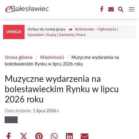
Przejdź
M
do
treści
Dołącz do nowej grupy
Bolesławiec - Ogłoszenia |
UWAGA!
Sprzedam | Kupię | Zamienię | Praca
Strona główna
/
Wiadomości
/
Muzyczne wydarzenia na
bolesławieckim Rynku w lipcu 2026 roku
Muzyczne wydarzenia na
bolesławieckim Rynku w lipcu
2026 roku
Data dodania:
1 lipca 2026 r.
Share
Share
Share
Share
Share
Share