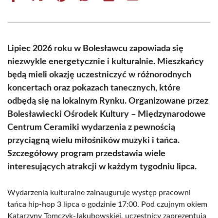
on
on
on
on
on
on
Facebook
X
Pinterest
WhatsApp
LinkedIn
Email
(Twitter)
Lipiec 2026 roku w Bolesławcu zapowiada się
niezwykle energetycznie i kulturalnie. Mieszkańcy
będą mieli okazję uczestniczyć w różnorodnych
koncertach oraz pokazach tanecznych, które
odbędą się na lokalnym Rynku. Organizowane przez
Bolesławiecki Ośrodek Kultury – Międzynarodowe
Centrum Ceramiki wydarzenia z pewnością
przyciągną wielu miłośników muzyki i tańca.
Szczegółowy program przedstawia wiele
interesujących atrakcji w każdym tygodniu lipca.
Wydarzenia kulturalne zainauguruje występ pracowni
tańca hip-hop 3 lipca o godzinie 17:00. Pod czujnym okiem
Katarzyny Tomczyk-Jakubowskiej, uczestnicy zaprezentują