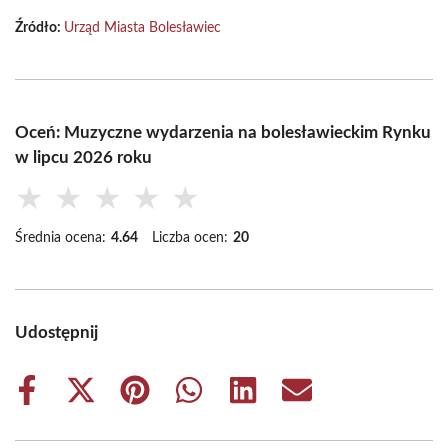
Źródło:
Urząd Miasta Bolesławiec
Oceń: Muzyczne wydarzenia na bolesławieckim Rynku
w lipcu 2026 roku
★
★
★
★
★
Średnia ocena:
4.64
Liczba ocen:
20
Udostępnij
Share
Share
Share
Share
Share
Share
on
on
on
on
on
on
Facebook
X
Pinterest
WhatsApp
LinkedIn
Email
(Twitter)