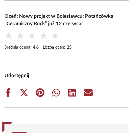
Oceń: Nowy projekt w Bolesławcu: Potańcówka
„Ceramiczny Rock” już 12 czerwca!
★
★
★
★
★
Średnia ocena:
4.6
Liczba ocen:
25
Udostępnij
Share
Share
Share
Share
Share
Share
on
on
on
on
on
on
Facebook
X
Pinterest
WhatsApp
LinkedIn
Email
(Twitter)