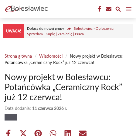
Przejdź
M
do
treści
Dołącz do nowej grupy
Bolesławiec - Ogłoszenia |
UWAGA!
Sprzedam | Kupię | Zamienię | Praca
Strona główna
/
Wiadomości
/
Nowy projekt w Bolesławcu:
Potańcówka „Ceramiczny Rock” już 12 czerwca!
Nowy projekt w Bolesławcu:
Potańcówka „Ceramiczny Rock”
już 12 czerwca!
Data dodania:
11 czerwca 2026 r.
Share
Share
Share
Share
Share
Share