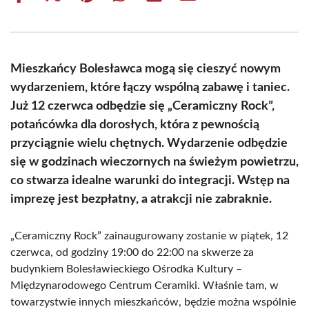
on
on
on
on
on
on
Facebook
X
Pinterest
WhatsApp
LinkedIn
Email
(Twitter)
Mieszkańcy Bolesławca mogą się cieszyć nowym
wydarzeniem, które łączy wspólną zabawę i taniec.
Już 12 czerwca odbędzie się „Ceramiczny Rock”,
potańcówka dla dorosłych, która z pewnością
przyciągnie wielu chętnych. Wydarzenie odbędzie
się w godzinach wieczornych na świeżym powietrzu,
co stwarza idealne warunki do integracji. Wstęp na
imprezę jest bezpłatny, a atrakcji nie zabraknie.
„Ceramiczny Rock” zainaugurowany zostanie w piątek, 12
czerwca, od godziny 19:00 do 22:00 na skwerze za
budynkiem Bolesławieckiego Ośrodka Kultury –
Międzynarodowego Centrum Ceramiki. Właśnie tam, w
towarzystwie innych mieszkańców, będzie można wspólnie