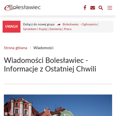
Przejdź
M
do
treści
Dołącz do nowej grupy
Bolesławiec - Ogłoszenia |
UWAGA!
Sprzedam | Kupię | Zamienię | Praca
Strona główna
/
Wiadomości
Wiadomości Bolesławiec -
Informacje z Ostatniej Chwili