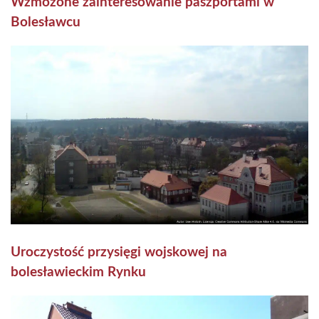
Wzmożone zainteresowanie paszportami w
Bolesławcu
Uroczystość przysięgi wojskowej na
bolesławieckim Rynku