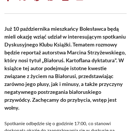
on
on
on
on
on
on
Facebook
X
Pinterest
WhatsApp
LinkedIn
Email
(Twitter)
Już 10 października mieszkańcy Bolesławca będą
mieli okazję wziąć udział w interesującym spotkaniu
Dyskusyjnego Klubu Książki. Tematem rozmowy
będzie reportaż autorstwa Marcina Strzyżewskiego,
który nosi tytuł „Białoruś. Kartoflana dyktatura”. W
książce tej autor podejmuje istotne kwestie
związane z życiem na Białorusi, przedstawiając
zarówno jego plusy, jak i minusy, a także przyczyny
negatywnego postrzegania białoruskiego
przywódcy. Zachęcamy do przybycia, wstęp jest
wolny.
Spotkanie odbędzie się o godzinie 17:00, co stanowi
doskonałą okazję do zaangażowania się w dyskusje na