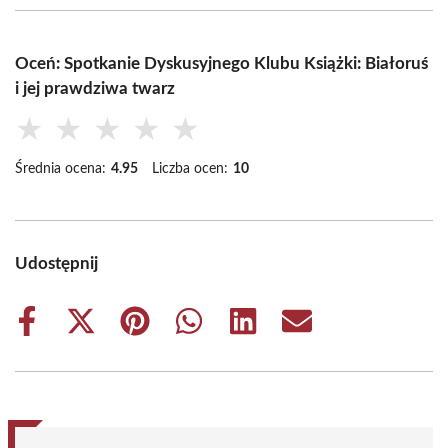
Oceń: Spotkanie Dyskusyjnego Klubu Książki: Białoruś
i jej prawdziwa twarz
★
★
★
★
★
Średnia ocena:
4.95
Liczba ocen:
10
Udostępnij
Share
Share
Share
Share
Share
Share
on
on
on
on
on
on
Facebook
X
Pinterest
WhatsApp
LinkedIn
Email
(Twitter)