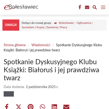
Przejdź
M
do
treści
Dołącz do nowej grupy
Bolesławiec - Ogłoszenia |
UWAGA!
Sprzedam | Kupię | Zamienię | Praca
Strona główna
/
Wiadomości
/
Spotkanie Dyskusyjnego Klubu
Książki: Białoruś i jej prawdziwa twarz
Spotkanie Dyskusyjnego Klubu
Książki: Białoruś i jej prawdziwa
twarz
Data dodania:
2 października 2025 r.
Share
Share
Share
Share
Share
Share