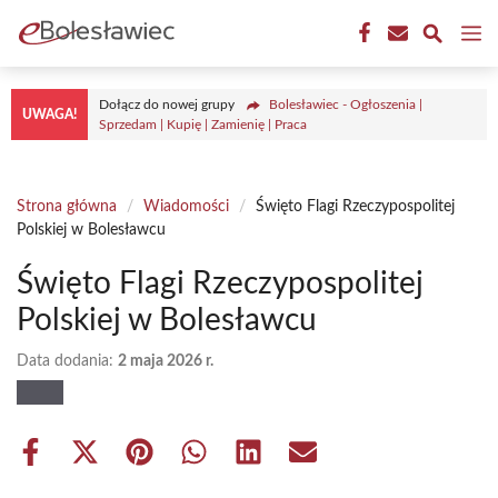
Przejdź
M
do
treści
Dołącz do nowej grupy
Bolesławiec - Ogłoszenia |
UWAGA!
Sprzedam | Kupię | Zamienię | Praca
Strona główna
/
Wiadomości
/
Święto Flagi Rzeczypospolitej
Polskiej w Bolesławcu
Święto Flagi Rzeczypospolitej
Polskiej w Bolesławcu
Data dodania:
2 maja 2026 r.
Share
Share
Share
Share
Share
Share
on
on
on
on
on
on
Facebook
X
Pinterest
WhatsApp
LinkedIn
Email