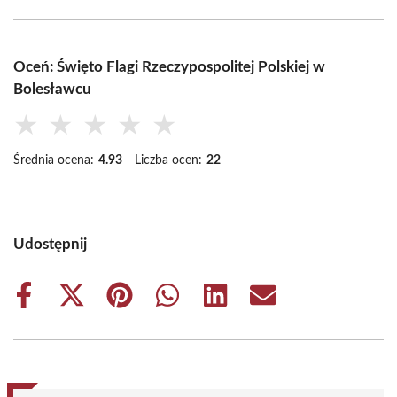
Oceń: Święto Flagi Rzeczypospolitej Polskiej w
Bolesławcu
★
★
★
★
★
Średnia ocena:
4.93
Liczba ocen:
22
Udostępnij
Share
Share
Share
Share
Share
Share
on
on
on
on
on
on
Facebook
X
Pinterest
WhatsApp
LinkedIn
Email
(Twitter)