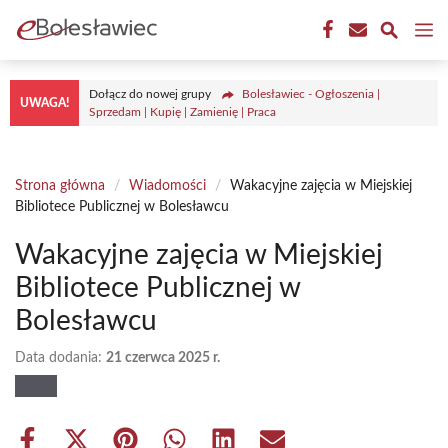
Przejdź
M
do
treści
Dołącz do nowej grupy
Bolesławiec - Ogłoszenia |
UWAGA!
Sprzedam | Kupię | Zamienię | Praca
Strona główna
/
Wiadomości
/
Wakacyjne zajęcia w Miejskiej
Bibliotece Publicznej w Bolesławcu
Wakacyjne zajęcia w Miejskiej
Bibliotece Publicznej w
Bolesławcu
Data dodania:
21 czerwca 2025 r.
Share
Share
Share
Share
Share
Share