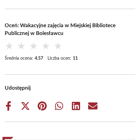
Oceń: Wakacyjne zajęcia w Miejskiej Bibliotece
Publicznej w Bolesławcu
★
★
★
★
★
Średnia ocena:
4.57
Liczba ocen:
11
Udostępnij
Share
Share
Share
Share
Share
Share
on
on
on
on
on
on
Facebook
X
Pinterest
WhatsApp
LinkedIn
Email
(Twitter)