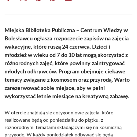
on
on
on
on
on
on
Facebook
X
Pinterest
WhatsApp
LinkedIn
Email
(Twitter)
Miejska Biblioteka Publiczna – Centrum Wiedzy w
Bolesławcu ogłasza rozpoczęcie zapisów na zajęcia
wakacyjne, które ruszą 24 czerwca. Dzieci i
młodzież w wieku od 7 do 10 lat mogą skorzystać z
różnorodnych zajęć, które powinny zaintrygować
młodych odkrywców. Program obejmuje ciekawe
tematy związane z kosmosem oraz przyrodą. Warto
zarezerwować sobie miejsce, aby w pełni
wykorzystać letnie miesiące na kreatywną zabawę.
W ofercie znajdują się cotygodniowe zajęcia, które
realizowane będą od poniedziałku do piątku, z
różnorodnymi tematami składającymi się na kosmiczną
przygodę. W każdy poniedziałek odbywać się będą