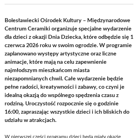
(Twitter)
Bolesławiecki Ośrodek Kultury – Międzynarodowe
Centrum Ceramiki organizuje specjalne wydarzenie
dla dzieci z okazji Dnia Dziecka, które odbędzie się 1
czerwca 2026 roku w swoim ogrodzie. W programie
zaplanowano występy artystyczne oraz liczne
animacje, które mają na celu zapewnienie
najmłodszym mieszkańcom miasta
niezapomnianych chwil. Całe wydarzenie będzie
pełne radości, kreatywności i zabawy, co czyni je
idealną okazją do wspólnego spędzenia czasu z
rodziną. Uroczystość rozpocznie się o godzinie
16:00, zapraszając wszystkie dzieci i ich bliskich do
udziału w atrakcjach.
W pierwszej części programu dzieci będą miały okazję