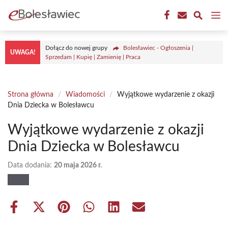
Przejdź
M
do
treści
Dołącz do nowej grupy
Bolesławiec - Ogłoszenia |
UWAGA!
Sprzedam | Kupię | Zamienię | Praca
Strona główna
/
Wiadomości
/
Wyjątkowe wydarzenie z okazji
Dnia Dziecka w Bolesławcu
Wyjątkowe wydarzenie z okazji
Dnia Dziecka w Bolesławcu
Data dodania:
20 maja 2026 r.
Share
Share
Share
Share
Share
Share
on
on
on
on
on
on
Facebook
X
Pinterest
WhatsApp
LinkedIn
Email