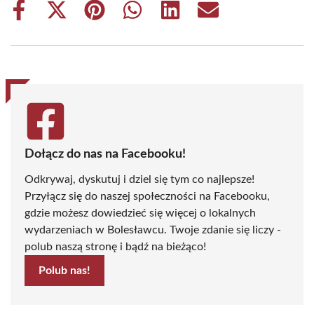
Share
Share
Share
Share
Share
Share
on
on
on
on
on
on
Facebook
X
Pinterest
WhatsApp
LinkedIn
Email
(Twitter)
Dołącz do nas na Facebooku!
Odkrywaj, dyskutuj i dziel się tym co najlepsze!
Przyłącz się do naszej społeczności na Facebooku,
gdzie możesz dowiedzieć się więcej o lokalnych
wydarzeniach w Bolesławcu. Twoje zdanie się liczy -
polub naszą stronę i bądź na bieżąco!
Polub nas!