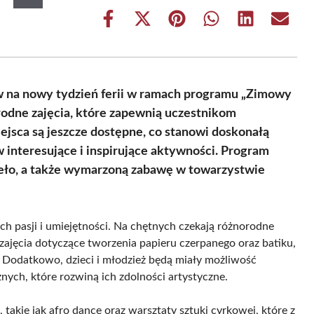
Share
Share
Share
Share
Share
Share
on
on
on
on
on
on
Facebook
X
Pinterest
WhatsApp
LinkedIn
Email
(Twitter)
w na nowy tydzień ferii w ramach programu „Zimowy
rodne zajęcia, które zapewnią uczestnikom
jsca są jeszcze dostępne, co stanowi doskonałą
w interesujące i inspirujące aktywności. Program
dzieło, a także wymarzoną zabawę w towarzystwie
ch pasji i umiejętności. Na chętnych czekają różnorodne
zajęcia dotyczące tworzenia papieru czerpanego oraz batiku,
. Dodatkowo, dzieci i młodzież będą miały możliwość
nych, które rozwiną ich zdolności artystyczne.
akie jak afro dance oraz warsztaty sztuki cyrkowej, które z