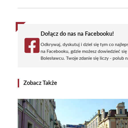
on
on
on
on
on
Facebook
X
Pinterest
WhatsApp
LinkedIn
(Twitter)
Dołącz do nas na Facebooku!
Odkrywaj, dyskutuj i dziel się tym co najlep
na Facebooku, gdzie możesz dowiedzieć się
Bolesławcu. Twoje zdanie się liczy - polub n
Zobacz Także