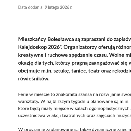
Data dodania:
9 lutego 2026 r.
Mieszkańcy Bolesławca są zapraszani do zapisó
Kalejdoskop 2026”. Organizatorzy oferują różno
kreatywne i ruchowe spędzenie czasu. Wolne mie
okazję dla tych, którzy pragną zaangażować się 
obejmuje m.in. sztukę, taniec, teatr oraz ręko
rówieśników.
Ferie w mieście to znakomita szansa na rozwijanie swoi
warsztaty. W najbliższym tygodniu planowane są m.in. 
które będą miały miejsce w salach ogólnoplastycznych
uczestnictwa w akcji teatralnych oraz zajęciach muzycz
W programie zaplanowane są także dynamiczne zajęcia, t