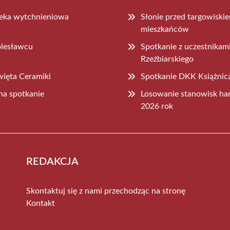
ieka wytchnieniowa
Słonie przed targowiski
mieszkańców
olesławcu
Spotkanie z uczestnika
Rzeźbiarskiego
więta Ceramiki
Spotkanie DKK Książnicz
na spotkanie
Losowanie stanowisk ha
2026 rok
REDAKCJA
Skontaktuj się z nami przechodząc na stronę
Kontakt