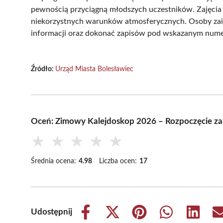
pewnością przyciągną młodszych uczestników. Zajęcia 
niekorzystnych warunków atmosferycznych. Osoby zai
informacji oraz dokonać zapisów pod wskazanym nu
Źródło:
Urząd Miasta Bolesławiec
Oceń: Zimowy Kalejdoskop 2026 – Rozpoczęcie zap
★
★
★
★
★
Średnia ocena:
4.98
Liczba ocen:
17
Udostępnij
Share
Share
Share
Share
Share