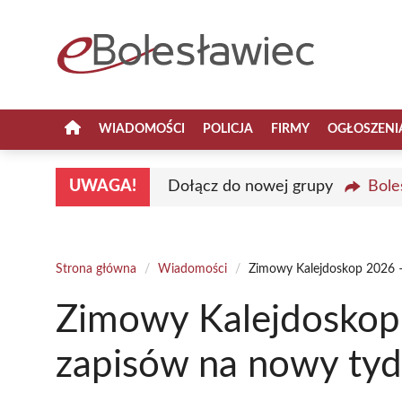
Przejdź
do
treści
WIADOMOŚCI
POLICJA
FIRMY
OGŁOSZENI
UWAGA!
Dołącz do nowej grupy
Bole
Strona główna
/
Wiadomości
/
Zimowy Kalejdoskop 2026 – 
Zimowy Kalejdoskop
zapisów na nowy tydz