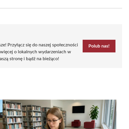
on
Email
sze! Przyłącz się do naszej społeczności
Polub nas!
 więcej o lokalnych wydarzeniach w
aszą stronę i bądź na bieżąco!