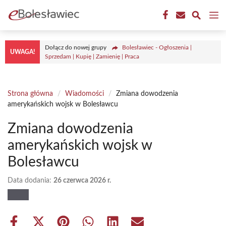
Przejdź
M
do
treści
Dołącz do nowej grupy
Bolesławiec - Ogłoszenia |
UWAGA!
Sprzedam | Kupię | Zamienię | Praca
Strona główna
/
Wiadomości
/
Zmiana dowodzenia
amerykańskich wojsk w Bolesławcu
Zmiana dowodzenia
amerykańskich wojsk w
Bolesławcu
Data dodania:
26 czerwca 2026 r.
Share
Share
Share
Share
Share
Share