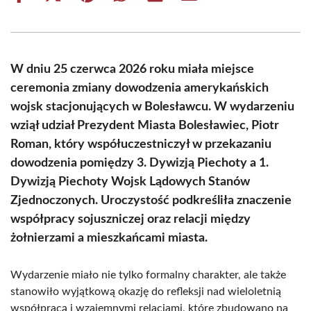
on
on
on
on
on
on
Facebook
X
Pinterest
WhatsApp
LinkedIn
Email
(Twitter)
W dniu 25 czerwca 2026 roku miała miejsce
ceremonia zmiany dowodzenia amerykańskich
wojsk stacjonujących w Bolesławcu. W wydarzeniu
wziął udział Prezydent Miasta Bolesławiec, Piotr
Roman, który współuczestniczył w przekazaniu
dowodzenia pomiędzy 3. Dywizją Piechoty a 1.
Dywizją Piechoty Wojsk Lądowych Stanów
Zjednoczonych. Uroczystość podkreśliła znaczenie
współpracy sojuszniczej oraz relacji między
żołnierzami a mieszkańcami miasta.
Wydarzenie miało nie tylko formalny charakter, ale także
stanowiło wyjątkową okazję do refleksji nad wieloletnią
współpracą i wzajemnymi relacjami, które zbudowano na