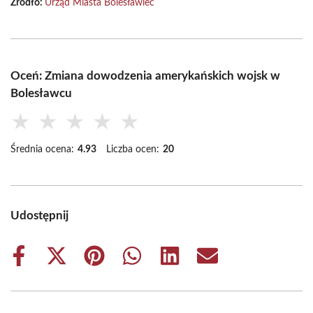
Źródło:
Urząd Miasta Bolesławiec
Oceń: Zmiana dowodzenia amerykańskich wojsk w
Bolesławcu
★
★
★
★
★
Średnia ocena:
4.93
Liczba ocen:
20
Udostępnij
Share
Share
Share
Share
Share
Share
on
on
on
on
on
on
Facebook
X
Pinterest
WhatsApp
LinkedIn
Email
(Twitter)