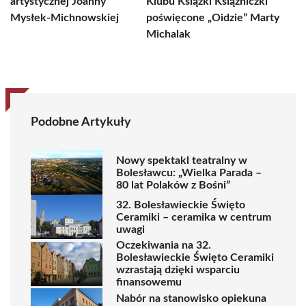
artystycznej Joanny
Klubu Książki Książniczki
Mysłek-Michnowskiej
poświęcone „Oidzie” Marty
Michalak
Podobne Artykuły
Nowy spektakl teatralny w
Bolesławcu: „Wielka Parada –
80 lat Polaków z Bośni”
32. Bolesławieckie Święto
Ceramiki – ceramika w centrum
uwagi
Oczekiwania na 32.
Bolesławieckie Święto Ceramiki
wzrastają dzięki wsparciu
finansowemu
Nabór na stanowisko opiekuna