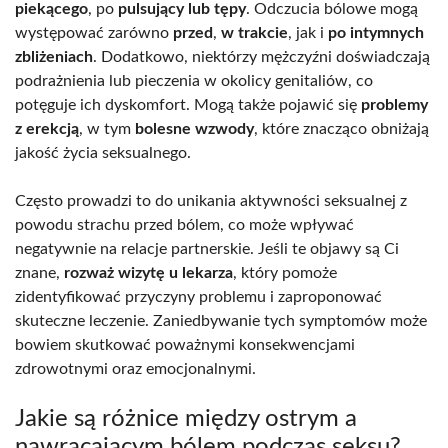
piekącego
, po
pulsujący lub tępy
. Odczucia bólowe mogą
występować zarówno
przed
,
w trakcie
, jak i
po intymnych
zbliżeniach
. Dodatkowo, niektórzy mężczyźni doświadczają
podrażnienia lub pieczenia w okolicy genitaliów, co
potęguje ich dyskomfort. Mogą także pojawić się
problemy
z erekcją
, w tym
bolesne wzwody
, które znacząco obniżają
jakość życia seksualnego.
Często prowadzi to do unikania aktywności seksualnej z
powodu strachu przed bólem, co może wpływać
negatywnie na relacje partnerskie. Jeśli te objawy są Ci
znane,
rozważ wizytę u lekarza
, który pomoże
zidentyfikować przyczyny problemu i zaproponować
skuteczne leczenie. Zaniedbywanie tych symptomów może
bowiem skutkować poważnymi konsekwencjami
zdrowotnymi oraz emocjonalnymi.
Jakie są różnice między ostrym a
nawracającym bólem podczas seksu?