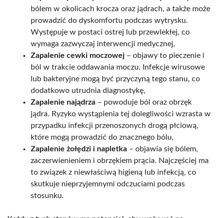
bólem w okolicach krocza oraz jądrach, a także może
prowadzić do dyskomfortu podczas wytrysku.
Występuje w postaci ostrej lub przewlekłej, co
wymaga zazwyczaj interwencji medycznej,
Zapalenie cewki moczowej
– objawy to pieczenie i
ból w trakcie oddawania moczu. Infekcje wirusowe
lub bakteryjne mogą być przyczyną tego stanu, co
dodatkowo utrudnia diagnostykę,
Zapalenie najądrza
– powoduje ból oraz obrzęk
jądra. Ryzyko wystąpienia tej dolegliwości wzrasta w
przypadku infekcji przenoszonych drogą płciową,
które mogą prowadzić do znacznego bólu,
Zapalenie żołędzi i napletka
– objawia się bólem,
zaczerwienieniem i obrzękiem prącia. Najczęściej ma
to związek z niewłaściwą higieną lub infekcją, co
skutkuje nieprzyjemnymi odczuciami podczas
stosunku.