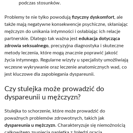
podczas stosunków.
Problemy te nie tylko powodują
fizyczny dyskomfort
, ale
także mają negatywne konsekwencje psychiczne, skłaniając
mężczyzn do unikania intymności i osłabiając ich relacje
partnerskie. Dlatego tak ważna jest
edukacja dotycząca
zdrowia seksualnego
, precyzyjna diagnostyka i skuteczne
metody leczenia, które mogą znacznie poprawić jakość
życia intymnego. Regularne wizyty u specjalisty umożliwiają
wczesne wykrywanie oraz leczenie anatomicznych wad, co
jest kluczowe dla zapobiegania dyspareunii.
Czy stulejka może prowadzić do
dyspareunii u mężczyzn?
Stulejka to schorzenie, które może prowadzić do
poważnych problemów zdrowotnych, takich jak
dyspareunia u mężczyzn
. Charakteryzuje się niemożnością
całkowitego zsunięcia napletka z żołędzi prącia.