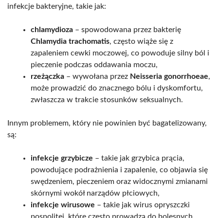
infekcje bakteryjne, takie jak:
chlamydioza
– spowodowana przez bakterię
Chlamydia trachomatis
, często wiąże się z
zapaleniem cewki moczowej, co powoduje silny ból i
pieczenie podczas oddawania moczu,
rzeżączka
– wywołana przez
Neisseria gonorrhoeae
,
może prowadzić do znacznego bólu i dyskomfortu,
zwłaszcza w trakcie stosunków seksualnych.
Innym problemem, który nie powinien być bagatelizowany,
są:
infekcje grzybicze
– takie jak grzybica prącia,
powodujące podrażnienia i zapalenie, co objawia się
swędzeniem, pieczeniem oraz widocznymi zmianami
skórnymi wokół narządów płciowych,
infekcje wirusowe
– takie jak wirus opryszczki
pospolitej, które często prowadzą do bolesnych