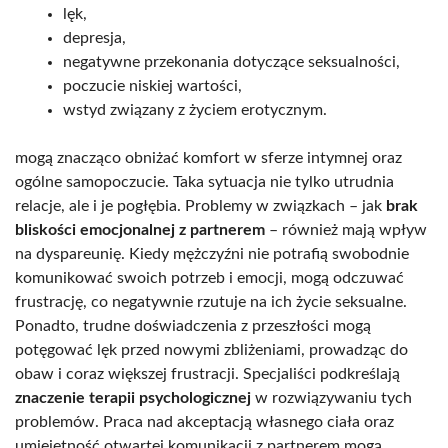
lęk,
depresja,
negatywne przekonania dotyczące seksualności,
poczucie niskiej wartości,
wstyd związany z życiem erotycznym.
mogą znacząco obniżać komfort w sferze intymnej oraz
ogólne samopoczucie. Taka sytuacja nie tylko utrudnia
relacje, ale i je pogłębia. Problemy w związkach – jak
brak
bliskości emocjonalnej z partnerem
– również mają wpływ
na dyspareunię. Kiedy mężczyźni nie potrafią swobodnie
komunikować swoich potrzeb i emocji, mogą odczuwać
frustrację, co negatywnie rzutuje na ich życie seksualne.
Ponadto, trudne doświadczenia z przeszłości mogą
potęgować lęk przed nowymi zbliżeniami, prowadząc do
obaw i coraz większej frustracji. Specjaliści podkreślają
znaczenie terapii psychologicznej
w rozwiązywaniu tych
problemów. Praca nad akceptacją własnego ciała oraz
umiejętność otwartej komunikacji z partnerem mogą