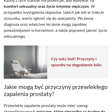
Każdy z tych stanów ma potencjał, aby wpływać na
komfort seksualny oraz życie intymne mężczyzn
. W
przypadku wystąpienia objawów, takich jak ból w trakcie
stosunku, warto zgłosić się do specjalisty. Wczesna
diagnoza oraz właściwe leczenie mogą zapobiec
poważniejszym schorzeniom, a także poprawić jakość życia
seksualnego.
Czy seks boli? Przyczyny i
sposoby na złagodzenie bólu
Jakie mogą być przyczyny przewlekłego
zapalenia prostaty?
Przewlekłe zapalenie prostaty może mieć szereg
skomplikowanych
przyczyn, które nierzadko są trudne do