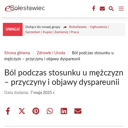
Przejdź
M
do
treści
Dołącz do nowej grupy
Bolesławiec - Ogłoszenia |
UWAGA!
Sprzedam | Kupię | Zamienię | Praca
Strona główna
/
Zdrowie i Uroda
/
Ból podczas stosunku u
mężczyzn – przyczyny i objawy dyspareunii
Ból podczas stosunku u mężczyzn
– przyczyny i objawy dyspareunii
Data dodania:
7 maja 2025 r.
Share
Share
Share
Share
Share
Share
on
on
on
on
on
on
Facebook
X
Pinterest
WhatsApp
LinkedIn
Email
(Twitter)