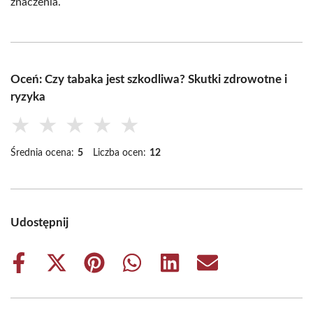
znaczenia.
Oceń: Czy tabaka jest szkodliwa? Skutki zdrowotne i
ryzyka
★
★
★
★
★
Średnia ocena:
5
Liczba ocen:
12
Udostępnij
Share
Share
Share
Share
Share
Share
on
on
on
on
on
on
Facebook
X
Pinterest
WhatsApp
LinkedIn
Email
(Twitter)