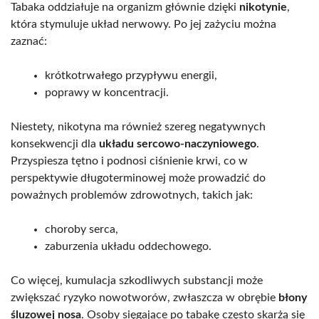
Tabaka oddziałuje na organizm głównie dzięki
nikotynie
,
która stymuluje układ nerwowy. Po jej zażyciu można
zaznać:
krótkotrwałego przypływu energii,
poprawy w koncentracji.
Niestety, nikotyna ma również szereg negatywnych
konsekwencji dla
układu sercowo-naczyniowego
.
Przyspiesza tętno i podnosi ciśnienie krwi, co w
perspektywie długoterminowej może prowadzić do
poważnych problemów zdrowotnych, takich jak:
choroby serca,
zaburzenia układu oddechowego.
Co więcej, kumulacja szkodliwych substancji może
zwiększać ryzyko nowotworów, zwłaszcza w obrębie
błony
śluzowej nosa
. Osoby sięgające po tabakę często skarżą się