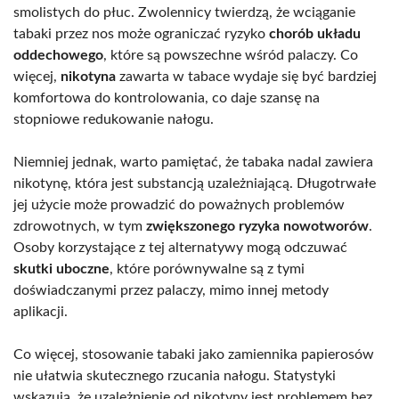
smolistych do płuc. Zwolennicy twierdzą, że wciąganie
tabaki przez nos może ograniczać ryzyko
chorób układu
oddechowego
, które są powszechne wśród palaczy. Co
więcej,
nikotyna
zawarta w tabace wydaje się być bardziej
komfortowa do kontrolowania, co daje szansę na
stopniowe redukowanie nałogu.
Niemniej jednak, warto pamiętać, że tabaka nadal zawiera
nikotynę, która jest substancją uzależniającą. Długotrwałe
jej użycie może prowadzić do poważnych problemów
zdrowotnych, w tym
zwiększonego ryzyka nowotworów
.
Osoby korzystające z tej alternatywy mogą odczuwać
skutki uboczne
, które porównywalne są z tymi
doświadczanymi przez palaczy, mimo innej metody
aplikacji.
Co więcej, stosowanie tabaki jako zamiennika papierosów
nie ułatwia skutecznego rzucania nałogu. Statystyki
wskazują, że uzależnienie od nikotyny jest problemem bez