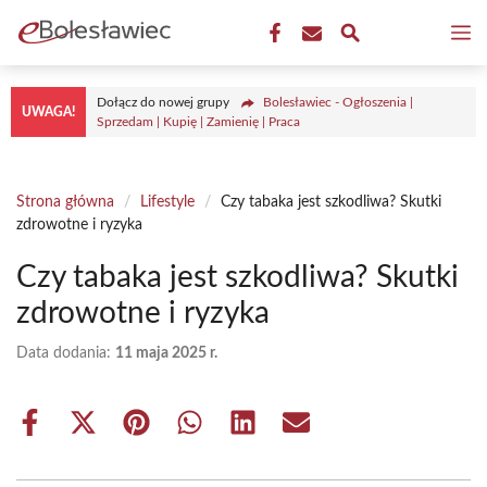
Przejdź
M
do
treści
Dołącz do nowej grupy
Bolesławiec - Ogłoszenia |
UWAGA!
Sprzedam | Kupię | Zamienię | Praca
Strona główna
/
Lifestyle
/
Czy tabaka jest szkodliwa? Skutki
zdrowotne i ryzyka
Czy tabaka jest szkodliwa? Skutki
zdrowotne i ryzyka
Data dodania:
11 maja 2025 r.
Share
Share
Share
Share
Share
Share
on
on
on
on
on
on
Facebook
X
Pinterest
WhatsApp
LinkedIn
Email
(Twitter)