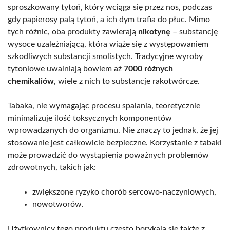
sproszkowany tytoń, który wciąga się przez nos, podczas
gdy papierosy palą tytoń, a ich dym trafia do płuc. Mimo
tych różnic, oba produkty zawierają
nikotynę
– substancję
wysoce uzależniającą, która wiąże się z występowaniem
szkodliwych substancji smolistych. Tradycyjne wyroby
tytoniowe uwalniają bowiem aż
7000 różnych
chemikaliów
, wiele z nich to substancje rakotwórcze.
Tabaka, nie wymagając procesu spalania, teoretycznie
minimalizuje ilość toksycznych komponentów
wprowadzanych do organizmu. Nie znaczy to jednak, że jej
stosowanie jest całkowicie bezpieczne. Korzystanie z tabaki
może prowadzić do wystąpienia poważnych problemów
zdrowotnych, takich jak:
zwiększone ryzyko chorób sercowo-naczyniowych,
nowotworów.
Użytkownicy tego produktu często borykają się także z