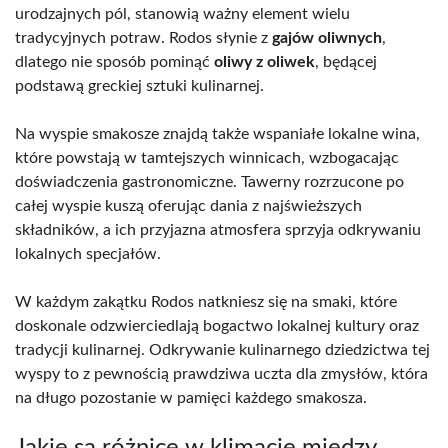
urodzajnych pól, stanowią ważny element wielu
tradycyjnych potraw. Rodos słynie z
gajów oliwnych
,
dlatego nie sposób pominąć
oliwy z oliwek
, będącej
podstawą greckiej sztuki kulinarnej.
Na wyspie smakosze znajdą także wspaniałe lokalne wina,
które powstają w tamtejszych winnicach, wzbogacając
doświadczenia gastronomiczne. Tawerny rozrzucone po
całej wyspie kuszą oferując dania z najświeższych
składników, a ich przyjazna atmosfera sprzyja odkrywaniu
lokalnych specjałów.
W każdym zakątku Rodos natkniesz się na smaki, które
doskonale odzwierciedlają bogactwo lokalnej kultury oraz
tradycji kulinarnej. Odkrywanie kulinarnego dziedzictwa tej
wyspy to z pewnością prawdziwa uczta dla zmysłów, która
na długo pozostanie w pamięci każdego smakosza.
Jakie są różnice w klimacie między