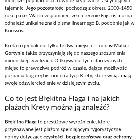
mniejszej popularności, również kryje wiele fascynujących
tajemnic. Jego pozostałości pochodzą z okresu 2000-1450
roku p.n.e. Warto wspomnieć, że na terenie Fajstos można
odnaleźć unikalne znaki pisma linearnego B, podobnie jak w
Knossos.
Kreta to jednak nie tylko te dwa miejsca — ruin
w Malia
i
Gortynie
także przyczyniają się do naszego zrozumienia
minońskiej cywilizacji. Odkrywanie tych starożytnych
miejsc to prawdziwa podróż w czasie, dająca możliwość
poznania bogatej historii i tradycji Krety, które wciąż mają
swoje odzwierciedlenie w dzisiejszym życiu.
Co to jest Błękitna Flaga i na jakich
plażach Krety można ją znaleźć?
Błękitna Flaga
to prestiżowe wyróżnienie, które
przyznawane jest plażom spełniającym rygorystyczne
normy dotyczące
czystości, bezpieczeństwa oraz ochrony