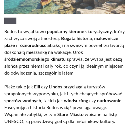
Rodos to wyjątkowo
popularny kierunek turystyczny
, który
zachwyca swoją atmosferą.
Bogata historia
,
malownicze
plaże
i
różnorodność atrakcji
na świeżym powietrzu tworzą
doskonałą mieszankę na wakacje. Urok
śródziemnomorskiego klimatu
sprawia, że wyspa jest
oazą
słońca
przez niemal cały rok, co czyni ją idealnym miejscem
do odwiedzenia, szczególnie latem.
Plaże takie jak
Elli
czy
Lindos
przyciągają turystów
spragnionych wypoczynku, jak i tych chcących spróbować
sportów wodnych
, takich jak
windsurfing
czy
nurkowanie
.
Fascynująca historia Rodos wciąż przyciąga uwagę.
Wspaniałe zabytki, w tym
Stare Miasto
wpisane na listę
UNESCO, są prawdziwą gratką dla miłośników kultury.