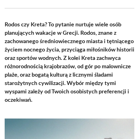
Facebook
X
Pinterest
WhatsApp
LinkedIn
Email
(Twitter)
Rodos czy Kreta? To pytanie nurtuje wiele osób
planujących wakacje w Grecji. Rodos, znane z
zachowanego średniowiecznego miasta i tętniącego
życiem nocnego życia, przyciąga miłośników historii
oraz sportów wodnych. Z kolei Kreta zachwyca
różnorodnością krajobrazów, od gór po malownicze
plaże, oraz bogatą kulturą z licznymi śladami
starożytnych cywilizacji. Wybór między tymi
wyspami zależy od Twoich osobistych preferencji i
oczekiwań.