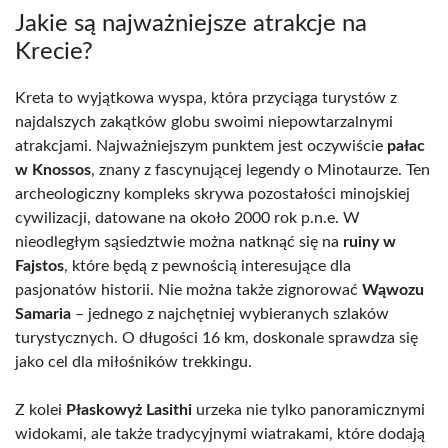
Jakie są najważniejsze atrakcje na
Krecie?
Kreta to wyjątkowa wyspa, która przyciąga turystów z
najdalszych zakątków globu swoimi niepowtarzalnymi
atrakcjami. Najważniejszym punktem jest oczywiście
pałac
w Knossos
, znany z fascynującej legendy o Minotaurze. Ten
archeologiczny kompleks skrywa pozostałości minojskiej
cywilizacji, datowane na około 2000 rok p.n.e. W
nieodległym sąsiedztwie można natknąć się na
ruiny w
Fajstos
, które będą z pewnością interesujące dla
pasjonatów historii. Nie można także zignorować
Wąwozu
Samaria
– jednego z najchętniej wybieranych szlaków
turystycznych. O długości 16 km, doskonale sprawdza się
jako cel dla miłośników trekkingu.
Z kolei
Płaskowyż Lasithi
urzeka nie tylko panoramicznymi
widokami, ale także tradycyjnymi wiatrakami, które dodają