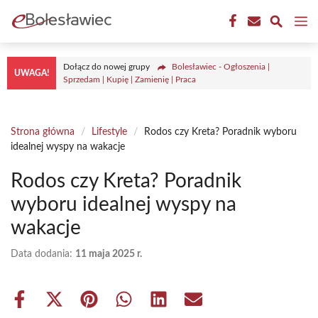
Przejdź
M
do
treści
Dołącz do nowej grupy
Bolesławiec - Ogłoszenia |
UWAGA!
Sprzedam | Kupię | Zamienię | Praca
Strona główna
/
Lifestyle
/
Rodos czy Kreta? Poradnik wyboru
idealnej wyspy na wakacje
Rodos czy Kreta? Poradnik
wyboru idealnej wyspy na
wakacje
Data dodania:
11 maja 2025 r.
Share
Share
Share
Share
Share
Share
on
on
on
on
on
on