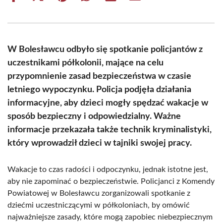
on
on
on
on
on
on
Facebook
X
Pinterest
WhatsApp
LinkedIn
Email
(Twitter)
W Bolesławcu odbyło się spotkanie policjantów z
uczestnikami półkolonii, mające na celu
przypomnienie zasad bezpieczeństwa w czasie
letniego wypoczynku. Policja podjęła działania
informacyjne, aby dzieci mogły spędzać wakacje w
sposób bezpieczny i odpowiedzialny. Ważne
informacje przekazała także technik kryminalistyki,
który wprowadził dzieci w tajniki swojej pracy.
Wakacje to czas radości i odpoczynku, jednak istotne jest,
aby nie zapominać o bezpieczeństwie. Policjanci z Komendy
Powiatowej w Bolesławcu zorganizowali spotkanie z
dziećmi uczestniczącymi w półkoloniach, by omówić
najważniejsze zasady, które mogą zapobiec niebezpiecznym