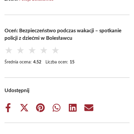
Oceń: Bezpieczeństwo podczas wakacji – spotkanie
policji z dziećmi w Bolesławcu
★
★
★
★
★
Średnia ocena:
4.52
Liczba ocen:
15
Udostępnij
Share
Share
Share
Share
Share
Share
on
on
on
on
on
on
Facebook
X
Pinterest
WhatsApp
LinkedIn
Email
(Twitter)