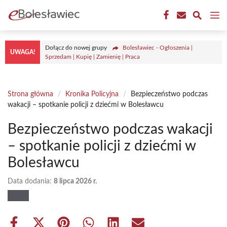
Przejdź
M
do
treści
Dołącz do nowej grupy
Bolesławiec - Ogłoszenia |
UWAGA!
Sprzedam | Kupię | Zamienię | Praca
Strona główna
/
Kronika Policyjna
/
Bezpieczeństwo podczas
wakacji – spotkanie policji z dziećmi w Bolesławcu
Bezpieczeństwo podczas wakacji
– spotkanie policji z dziećmi w
Bolesławcu
Data dodania:
8 lipca 2026 r.
Share
Share
Share
Share
Share
Share