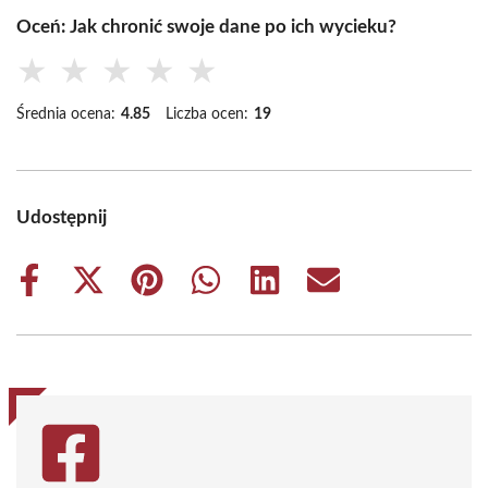
Oceń: Jak chronić swoje dane po ich wycieku?
★
★
★
★
★
Średnia ocena:
4.85
Liczba ocen:
19
Udostępnij
Share
Share
Share
Share
Share
Share
on
on
on
on
on
on
Facebook
X
Pinterest
WhatsApp
LinkedIn
Email
(Twitter)