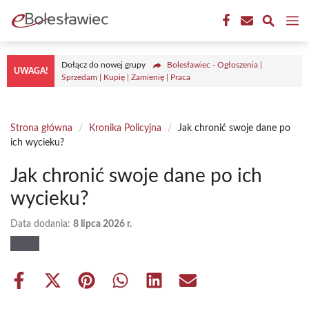
Przejdź
M
do
treści
Dołącz do nowej grupy
Bolesławiec - Ogłoszenia |
UWAGA!
Sprzedam | Kupię | Zamienię | Praca
Strona główna
/
Kronika Policyjna
/
Jak chronić swoje dane po
ich wycieku?
Jak chronić swoje dane po ich
wycieku?
Data dodania:
8 lipca 2026 r.
Share
Share
Share
Share
Share
Share
on
on
on
on
on
on
Facebook
X
Pinterest
WhatsApp
LinkedIn
Email