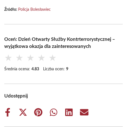
Źródło:
Policja Bolesławiec
Oceń: Dzień Otwarty Służby Kontrterrorystycznej –
wyjątkowa okazja dla zainteresowanych
★
★
★
★
★
Średnia ocena:
4.83
Liczba ocen:
9
Udostępnij
Share
Share
Share
Share
Share
Share
on
on
on
on
on
on
Facebook
X
Pinterest
WhatsApp
LinkedIn
Email