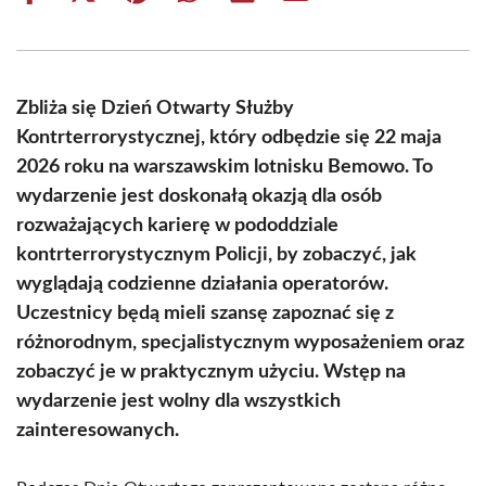
on
on
on
on
on
on
Facebook
X
Pinterest
WhatsApp
LinkedIn
Email
(Twitter)
Zbliża się Dzień Otwarty Służby
Kontrterrorystycznej, który odbędzie się 22 maja
2026 roku na warszawskim lotnisku Bemowo. To
wydarzenie jest doskonałą okazją dla osób
rozważających karierę w pododdziale
kontrterrorystycznym Policji, by zobaczyć, jak
wyglądają codzienne działania operatorów.
Uczestnicy będą mieli szansę zapoznać się z
różnorodnym, specjalistycznym wyposażeniem oraz
zobaczyć je w praktycznym użyciu. Wstęp na
wydarzenie jest wolny dla wszystkich
zainteresowanych.