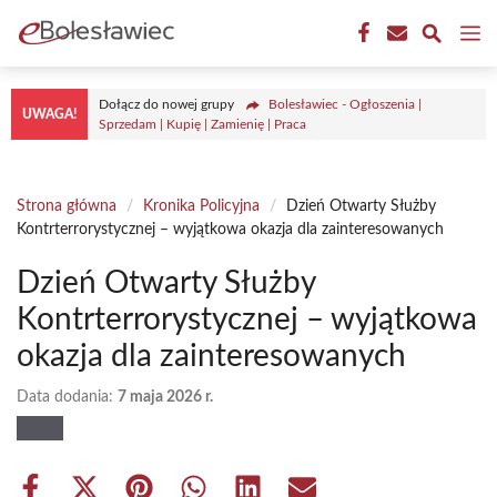
Przejdź
M
do
treści
Dołącz do nowej grupy
Bolesławiec - Ogłoszenia |
UWAGA!
Sprzedam | Kupię | Zamienię | Praca
Strona główna
/
Kronika Policyjna
/
Dzień Otwarty Służby
Kontrterrorystycznej – wyjątkowa okazja dla zainteresowanych
Dzień Otwarty Służby
Kontrterrorystycznej – wyjątkowa
okazja dla zainteresowanych
Data dodania:
7 maja 2026 r.
Share
Share
Share
Share
Share
Share