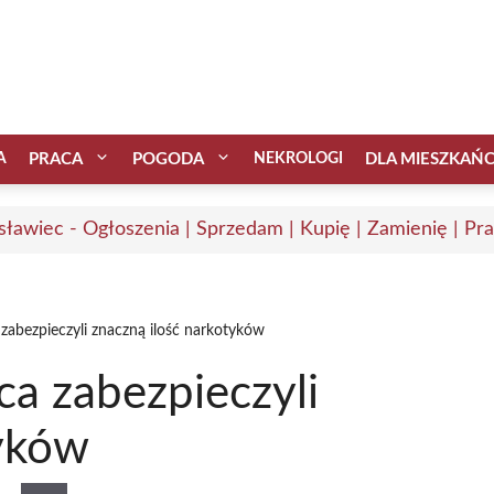
A
PRACA
POGODA
NEKROLOGI
DLA MIESZKAŃ
sławiec - Ogłoszenia | Sprzedam | Kupię | Zamienię | Pr
 zabezpieczyli znaczną ilość narkotyków
ca zabezpieczyli
tyków