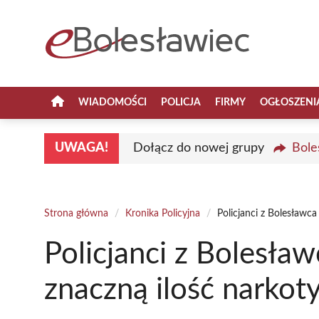
Przejdź
do
treści
WIADOMOŚCI
POLICJA
FIRMY
OGŁOSZENI
UWAGA!
Dołącz do nowej grupy
Bole
Strona główna
/
Kronika Policyjna
/
Policjanci z Bolesławca
Policjanci z Bolesław
znaczną ilość narko