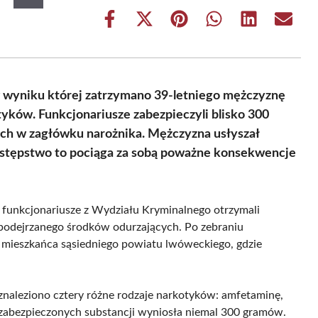
Share
Share
Share
Share
Share
Share
on
on
on
on
on
on
Facebook
X
Pinterest
WhatsApp
LinkedIn
Email
(Twitter)
 w wyniku której zatrzymano 39-letniego mężczyznę
tyków. Funkcjonariusze zabezpieczyli blisko 300
ch w zagłówku narożnika. Mężczyzna usłyszał
zestępstwo to pociąga za sobą poważne konsekwencje
, funkcjonariusze z Wydziału Kryminalnego otrzymali
 podejrzanego środków odurzających. Po zebraniu
 mieszkańca sąsiedniego powiatu lwóweckiego, gdzie
znaleziono cztery różne rodzaje narkotyków: amfetaminę,
abezpieczonych substancji wyniosła niemal 300 gramów.