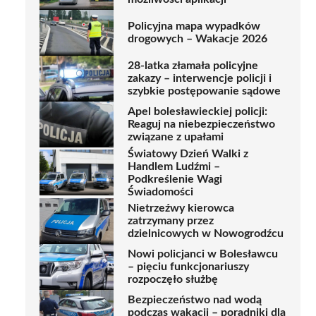
Policyjna mapa wypadków
drogowych – Wakacje 2026
28-latka złamała policyjne
zakazy – interwencje policji i
szybkie postępowanie sądowe
Apel bolesławieckiej policji:
Reaguj na niebezpieczeństwo
związane z upałami
Światowy Dzień Walki z
Handlem Ludźmi –
Podkreślenie Wagi
Świadomości
Nietrzeźwy kierowca
zatrzymany przez
dzielnicowych w Nowogrodźcu
Nowi policjanci w Bolesławcu
– pięciu funkcjonariuszy
rozpoczęło służbę
Bezpieczeństwo nad wodą
podczas wakacji – poradniki dla