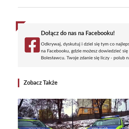
Facebook
X
Pinterest
WhatsApp
LinkedIn
(Twitter)
Dołącz do nas na Facebooku!
Odkrywaj, dyskutuj i dziel się tym co najlep
na Facebooku, gdzie możesz dowiedzieć się
Bolesławcu. Twoje zdanie się liczy - polub n
Zobacz Także