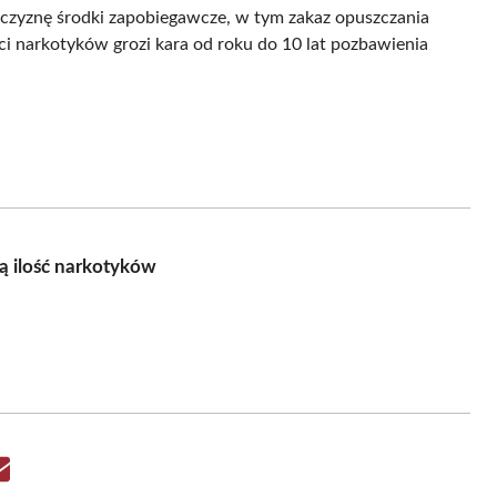
żczyznę środki zapobiegawcze, w tym zakaz opuszczania
ści narkotyków grozi kara od roku do 10 lat pozbawienia
ną ilość narkotyków
Share
on