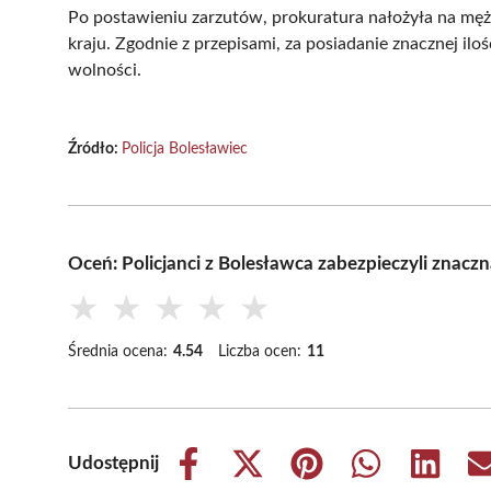
Po postawieniu zarzutów, prokuratura nałożyła na mę
kraju. Zgodnie z przepisami, za posiadanie znacznej ilo
wolności.
Źródło:
Policja Bolesławiec
Oceń: Policjanci z Bolesławca zabezpieczyli znacz
★
★
★
★
★
Średnia ocena:
4.54
Liczba ocen:
11
Udostępnij
Share
Share
Share
Share
Share
on
on
on
on
on