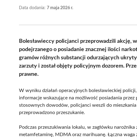
Data dodania:
7 maja 2026 r.
Bolesławieccy policjanci przeprowadzili akcję,
podejrzanego o posiadanie znacznej ilości narko
gramów różnych substancji odurzających ukryty
zarzuty i został objęty policyjnym dozorem. Pr
prawne.
W wyniku działań operacyjnych bolesławieckiej policji
informacje wskazujące na możliwość posiadania przez
stosownych dowodów, policjanci weszli do mieszkania
przeprowadzono przeszukanie.
Podczas przeszukiwania lokalu, w zagłówku narożnika 
metamfetaminę, MDMA oraz marihuanę. Łączna waga z