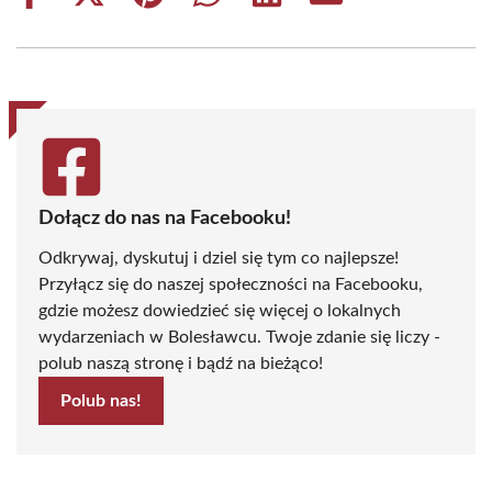
on
on
on
on
on
on
Facebook
X
Pinterest
WhatsApp
LinkedIn
Email
(Twitter)
Dołącz do nas na Facebooku!
Odkrywaj, dyskutuj i dziel się tym co najlepsze!
Przyłącz się do naszej społeczności na Facebooku,
gdzie możesz dowiedzieć się więcej o lokalnych
wydarzeniach w Bolesławcu. Twoje zdanie się liczy -
polub naszą stronę i bądź na bieżąco!
Polub nas!