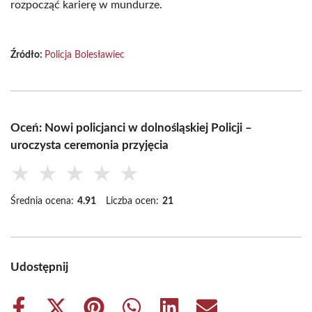
rozpocząć karierę w mundurze.
Źródło:
Policja Bolesławiec
Oceń: Nowi policjanci w dolnośląskiej Policji –
uroczysta ceremonia przyjęcia
★
★
★
★
★
Średnia ocena:
4.91
Liczba ocen:
21
Udostępnij
Share
Share
Share
Share
Share
Share