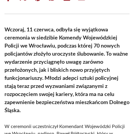
on
on
on
on
on
on
Facebook
X
Pinterest
WhatsApp
LinkedIn
Email
(Twitter)
Wczoraj, 11 czerwca, odbyła się wyjątkowa
ceremonia w siedzibie Komendy Wojewódzkiej
Policji we Wrocławiu, podczas której 70 nowych
policjantów złożyło uroczyste ślubowanie. To ważne
wydarzenie przyciągnęło uwagę zarówno
przełożonych, jak i bliskich nowo przyjętych
funkcjonariuszy. Młodzi adepci sztuki policyjnej
stają teraz przed wyzwaniami związanymi z
rozpoczęciem swojej kariery, która ma na celu
zapewnienie bezpieczeństwa mieszkańcom Dolnego
Śląska.
W ceremonii uczestniczył Komendant Wojewódzki Policji
we Wrocławiu, nadinsp. Paweł Półtorzycki, który w