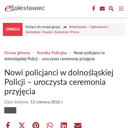
Przejdź
M
do
treści
Dołącz do nowej grupy
Bolesławiec - Ogłoszenia |
UWAGA!
Sprzedam | Kupię | Zamienię | Praca
Strona główna
/
Kronika Policyjna
/
Nowi policjanci w
dolnośląskiej Policji – uroczysta ceremonia przyjęcia
Nowi policjanci w dolnośląskiej
Policji – uroczysta ceremonia
przyjęcia
Data dodania:
12 czerwca 2026 r.
Share
Share
Share
Share
Share
Share