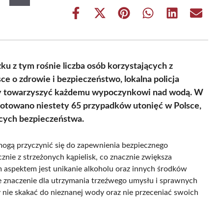
Share
Share
Share
Share
Share
Share
on
on
on
on
on
on
Facebook
X
Pinterest
WhatsApp
LinkedIn
Email
(Twitter)
zku z tym rośnie liczba osób korzystających z
e o zdrowie i bezpieczeństwo, lokalna policja
nny towarzyszyć każdemu wypoczynkowi nad wodą. W
notowano niestety 65 przypadków utonięć w Polsce,
ących bezpieczeństwa.
mogą przyczynić się do zapewnienia bezpiecznego
nie z strzeżonych kąpielisk, co znacznie zwiększa
 aspektem jest unikanie alkoholu oraz innych środków
 znaczenie dla utrzymania trzeźwego umysłu i sprawnych
 nie skakać do nieznanej wody oraz nie przeceniać swoich