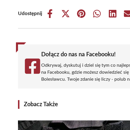
Udostępnij
Share
Share
Share
Share
Share
on
on
on
on
on
Facebook
X
Pinterest
WhatsApp
LinkedIn
(Twitter)
Dołącz do nas na Facebooku!
Odkrywaj, dyskutuj i dziel się tym co najlep
na Facebooku, gdzie możesz dowiedzieć się
Bolesławcu. Twoje zdanie się liczy - polub n
Zobacz Także