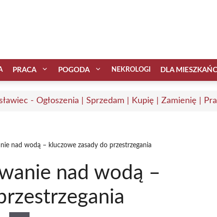
A
PRACA
POGODA
NEKROLOGI
DLA MIESZKAŃ
sławiec - Ogłoszenia | Sprzedam | Kupię | Zamienię | Pr
ie nad wodą – kluczowe zasady do przestrzegania
wanie nad wodą –
przestrzegania