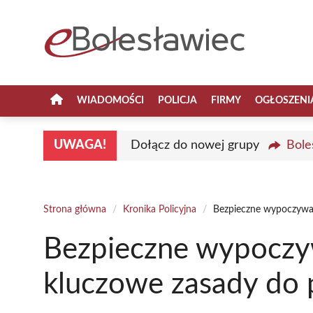
Przejdź
do
treści
WIADOMOŚCI
POLICJA
FIRMY
OGŁOSZENI
UWAGA!
Dołącz do nowej grupy
Bole
Strona główna
/
Kronika Policyjna
/
Bezpieczne wypoczywan
Bezpieczne wypoczy
kluczowe zasady do 