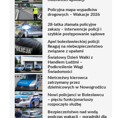
Policyjna mapa wypadków
drogowych – Wakacje 2026
28-latka złamała policyjne
zakazy – interwencje policji i
szybkie postępowanie sądowe
Apel bolesławieckiej policji:
Reaguj na niebezpieczeństwo
związane z upałami
Światowy Dzień Walki z
Handlem Ludźmi –
Podkreślenie Wagi
Świadomości
Nietrzeźwy kierowca
zatrzymany przez
dzielnicowych w Nowogrodźcu
Nowi policjanci w Bolesławcu
– pięciu funkcjonariuszy
rozpoczęło służbę
Bezpieczeństwo nad wodą
podczas wakacji – poradniki dla