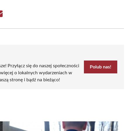
Share
on
Email
sze! Przyłącz się do naszej społeczności
Polub nas!
 więcej o lokalnych wydarzeniach w
aszą stronę i bądź na bieżąco!