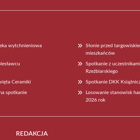
ieka wytchnieniowa
Słonie przed targowiski
mieszkańców
olesławcu
Spotkanie z uczestnika
Rzeźbiarskiego
więta Ceramiki
Spotkanie DKK Książnicz
na spotkanie
Losowanie stanowisk ha
2026 rok
REDAKCJA