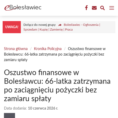
Przejdź
M
do
treści
Dołącz do nowej grupy
Bolesławiec - Ogłoszenia |
UWAGA!
Sprzedam | Kupię | Zamienię | Praca
Strona główna
/
Kronika Policyjna
/
Oszustwo finansowe w
Bolesławcu: 66-latka zatrzymana po zaciągnięciu pożyczki bez
zamiaru spłaty
Oszustwo finansowe w
Bolesławcu: 66-latka zatrzymana
po zaciągnięciu pożyczki bez
zamiaru spłaty
Data dodania:
10 czerwca 2026 r.