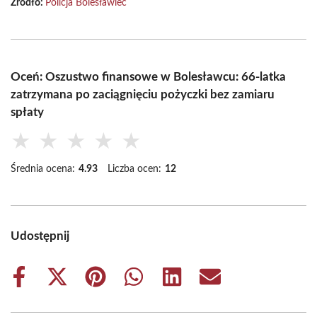
Źródło:
Policja Bolesławiec
Oceń: Oszustwo finansowe w Bolesławcu: 66-latka
zatrzymana po zaciągnięciu pożyczki bez zamiaru
spłaty
★
★
★
★
★
Średnia ocena:
4.93
Liczba ocen:
12
Udostępnij
Share
Share
Share
Share
Share
Share
on
on
on
on
on
on
Facebook
X
Pinterest
WhatsApp
LinkedIn
Email
(Twitter)