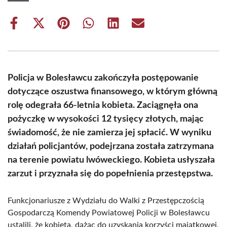
Share
Share
Share
Share
Share
Share
on
on
on
on
on
on
Facebook
X
Pinterest
WhatsApp
LinkedIn
Email
(Twitter)
Policja w Bolesławcu zakończyła postępowanie
dotyczące oszustwa finansowego, w którym główną
rolę odegrała 66-letnia kobieta. Zaciągnęła ona
pożyczkę w wysokości 12 tysięcy złotych, mając
świadomość, że nie zamierza jej spłacić. W wyniku
działań policjantów, podejrzana została zatrzymana
na terenie powiatu lwóweckiego. Kobieta usłyszała
zarzut i przyznała się do popełnienia przestępstwa.
Funkcjonariusze z Wydziału do Walki z Przestępczością
Gospodarczą Komendy Powiatowej Policji w Bolesławcu
ustalili, że kobieta, dążąc do uzyskania korzyści majątkowej,