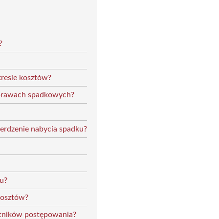
?
kresie kosztów?
sprawach spadkowych?
ierdzenie nabycia spadku?
ku?
 kosztów?
stników postępowania?