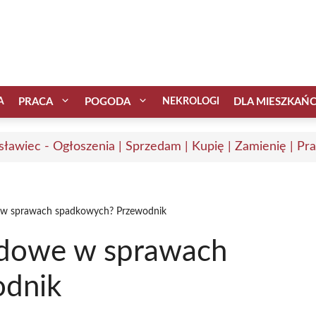
A
PRACA
POGODA
NEKROLOGI
DLA MIESZKAŃ
sławiec - Ogłoszenia | Sprzedam | Kupię | Zamienię | Pr
e w sprawach spadkowych? Przewodnik
ądowe w sprawach
odnik