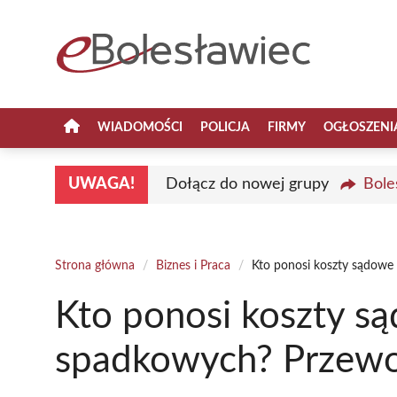
Przejdź
do
treści
WIADOMOŚCI
POLICJA
FIRMY
OGŁOSZENI
UWAGA!
Dołącz do nowej grupy
Bole
Strona główna
/
Biznes i Praca
/
Kto ponosi koszty sądow
Kto ponosi koszty s
spadkowych? Przew