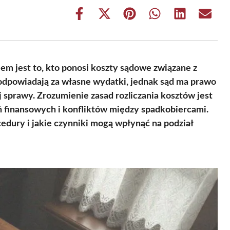
Share
Share
Share
Share
Share
Share
on
on
on
on
on
on
Facebook
X
Pinterest
WhatsApp
LinkedIn
Email
(Twitter)
 jest to, kto ponosi koszty sądowe związane z
odpowiadają za własne wydatki, jednak sąd ma prawo
 sprawy. Zrozumienie zasad rozliczania kosztów jest
ń finansowych i konfliktów między spadkobiercami.
edury i jakie czynniki mogą wpłynąć na podział