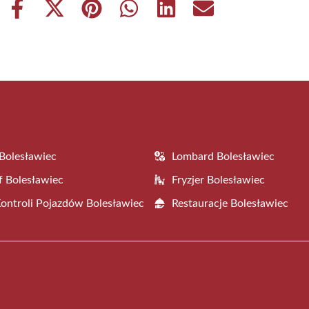
Share
Share
Share
Share
Share
Share
on
on
on
on
on
on
Facebook
X
Pinterest
WhatsApp
LinkedIn
Email
(Twitter)
Bolesławiec
Lombard Bolesławiec
f Bolesławiec
Fryzjer Bolesławiec
Kontroli Pojazdów Bolesławiec
Restauracje Bolesławiec