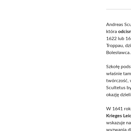
Andreas Scu
która
odcisn
1622 lub 16
Troppau, dzi
Bolesławca.
Szkołę pods
właśnie tam 
twórczość,
Scultetus b
okazję dzie
W 1641 roku
Krieges Lei
wskazuje na
wyzwania dla