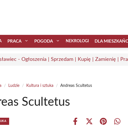
A
PRACA
POGODA
NEKROLOGI
DLA MIESZKAŃ
sławiec - Ogłoszenia | Sprzedam | Kupię | Zamienię | Pr
a
/
Ludzie
/
Kultura i sztuka
/
Andreas Scultetus
eas Scultetus
TUKA
Share
Share
Share
Shar
on
on
on
on