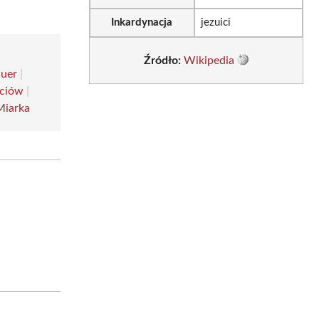
Inkardynacja
jezuici
Źródło:
Wikipedia
auer
|
ciów
|
Miarka