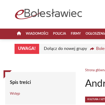
Przejdź
do
treści
WIADOMOŚCI
POLICJA
FIRMY
OGŁOSZENI
UWAGA!
Dołącz do nowej grupy
Bole
Strona główn
Andr
Spis treści
Wstęp
KULTURA I SZ