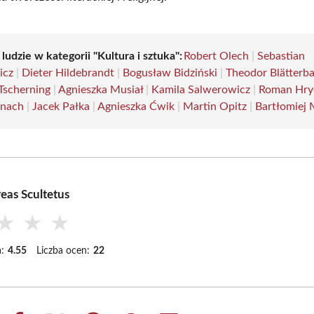
 ludzie w kategorii "Kultura i sztuka":
Robert Olech
|
Sebastian
icz
|
Dieter Hildebrandt
|
Bogusław Bidziński
|
Theodor Blätterb
Tscherning
|
Agnieszka Musiał
|
Kamila Salwerowicz
|
Roman Hry
anach
|
Jacek Pałka
|
Agnieszka Ćwik
|
Martin Opitz
|
Bartłomiej 
eas Scultetus
★
★
★
:
4.55
Liczba ocen:
22