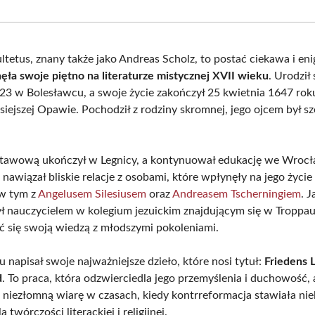
Facebook
X
Pinterest
What
(Twitter)
ltetus, znany także jako Andreas Scholz, to postać ciekawa i en
ęła swoje piętno na literaturze mistycznej XVII wieku
. Urodził
23 w Bolesławcu, a swoje życie zakończył 25 kwietnia 1647 rok
siejszej Opawie. Pochodził z rodziny skromnej, jego ojcem był s
tawową ukończył w Legnicy, a kontynuował edukację we Wrocł
nawiązał bliskie relacje z osobami, które wpłynęły na jego życie
 w tym z
Angelusem Silesiusem
oraz
Andreasem Tscherningiem
. J
ył nauczycielem w kolegium jezuickim znajdującym się w Troppau,
lić się swoją wiedzą z młodszymi pokoleniami.
 napisał swoje najważniejsze dzieło, które nosi tytuł:
Friedens 
d
. To praca, która odzwierciedla jego przemyślenia i duchowość, 
 niezłomną wiarę w czasach, kiedy kontrreformacja stawiała nie
 twórczości literackiej i religijnej.