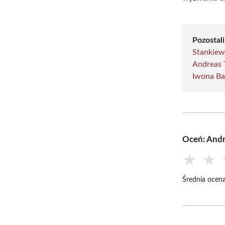
Pozostali
Stankiew
Andreas 
Iwona B
Oceń: Andr
★
★
Średnia ocena