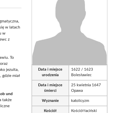
sApp
LinkedIn
Email
igmatyczna,
 się w latach
u w
zewc z
awiu. To
 oraz
ako jezuita,
Data i miejsce
1622 / 1623
urodzenia
Bolesławiec
 gdzie miał
Data i miejsce
25 kwietnia 1647
śmierci
Opawa
Lob und
a także
Wyznanie
katolicyzm
liczne
Kościół
Kościół łaciński