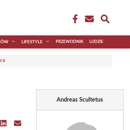
CÓW
LIFESTYLE
PRZEWODNIK
LUDZIE
aca
Andreas Scultetus
e
Share
Share
on
on