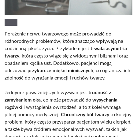
Porażenie nerwu twarzowego może prowadzić do
różnorodnych problemów, które znacząco wpływają na
codzienną jakość życia. Przykładem jest
trwała asymetria
twarzy
, która często wiąże się z widocznymi bliznami oraz
opadaniem kącika ust. Dodatkowo, pacjenci mogą
odczuwać
przykurcze mięśni mimicznych
, co ogranicza ich
zdolność do wyrażania emocji i ruchów twarzy.
Jednym z poważniejszych wyzwań jest
trudność z
zamykaniem oka
, co może prowadzić do
wysychania
rogówki
i wystąpienia owrzodzeń, a to z kolei wymaga
pilnej pomocy medycznej.
Chroniczny ból twarzy
to kolejny
problem, który często przysparza pacjentom wielu cierpień,
a także bywa źródłem emocjonalnych wyzwań, takich jak
depresja czy lęk związany z interakcjami społecznymi.