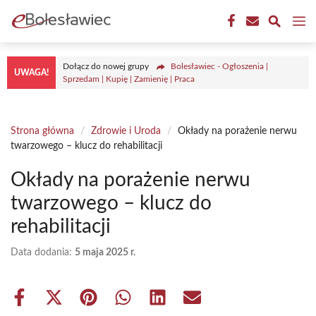
Przejdź
M
do
treści
Dołącz do nowej grupy
Bolesławiec - Ogłoszenia |
UWAGA!
Sprzedam | Kupię | Zamienię | Praca
Strona główna
/
Zdrowie i Uroda
/
Okłady na porażenie nerwu
twarzowego – klucz do rehabilitacji
Okłady na porażenie nerwu
twarzowego – klucz do
rehabilitacji
Data dodania:
5 maja 2025 r.
Share
Share
Share
Share
Share
Share
on
on
on
on
on
on