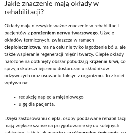
Jakie znaczenie mają okłady w
rehabilitacji?
Okłady mają niezwykle ważne znaczenie w rehabilitacji
pacjentów z
porażeniem nerwu twarzowego
. Użycie
okładów termicznych, zwłaszcza w ramach
ciepłolecznictwa
, ma na celu nie tylko łagodzenie bólu, ale
także wspieranie regeneracji mięśni twarzy. Ciepłe okłady
nałożone na dotknięty obszar pobudzają
krążenie krwi
, co
sprzyja skuteczniejszemu dostarczaniu składników
odżywczych oraz usuwaniu toksyn z organizmu. To z kolei
wpływa na:
redukcję napięcia mięśniowego,
ulgę dla pacjenta.
Dzięki zastosowaniu ciepła, osoby poddawane rehabilitacji
mają większe szanse na przygotowanie się do kolejnych
zabiegów, takich jak
masaże
czy
różnorodne ćwiczenia
, co