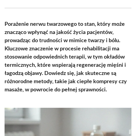
Facebook
X
Pinterest
WhatsApp
LinkedIn
Email
(Twitter)
Porażenie nerwu twarzowego to stan, który może
znacząco wpłynąć na jakość życia pacjentów,
prowadząc do trudności w mimice twarzy i bólu.
Kluczowe znaczenie w procesie rehabilitacji ma
stosowanie odpowiednich terapii, w tym okładów
termicznych, które wspierają regenerację mięśni i
łagodzą objawy. Dowiedz się, jak skuteczne są
różnorodne metody, takie jak ciepłe kompresy czy
masaże, w powrocie do pełnej sprawności.