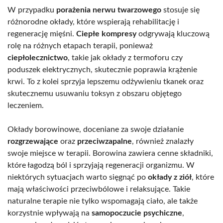
W przypadku
porażenia nerwu twarzowego
stosuje się
różnorodne okłady, które wspierają rehabilitację i
regenerację mięśni.
Ciepłe kompresy
odgrywają kluczową
rolę na różnych etapach terapii, ponieważ
ciepłolecznictwo
, takie jak okłady z termoforu czy
poduszek elektrycznych, skutecznie poprawia krążenie
krwi. To z kolei sprzyja lepszemu odżywieniu tkanek oraz
skutecznemu usuwaniu toksyn z obszaru objętego
leczeniem.
Okłady borowinowe, doceniane za swoje działanie
rozgrzewające
oraz
przeciwzapalne
, również znalazły
swoje miejsce w terapii. Borowina zawiera cenne składniki,
które łagodzą ból i sprzyjają regeneracji organizmu. W
niektórych sytuacjach warto sięgnąć po
okłady z ziół
, które
mają właściwości przeciwbólowe i relaksujące. Takie
naturalne terapie nie tylko wspomagają ciało, ale także
korzystnie wpływają na
samopoczucie psychiczne
,