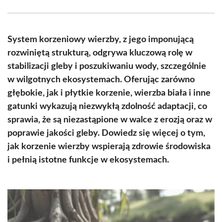
Facebook
X
Pinterest
WhatsApp
LinkedIn
Email
(Twitter)
System korzeniowy wierzby, z jego imponującą
rozwiniętą strukturą, odgrywa kluczową rolę w
stabilizacji gleby i poszukiwaniu wody, szczególnie
w wilgotnych ekosystemach. Oferując zarówno
głębokie, jak i płytkie korzenie, wierzba biała i inne
gatunki wykazują niezwykłą zdolność adaptacji, co
sprawia, że są niezastąpione w walce z erozją oraz w
poprawie jakości gleby. Dowiedz się więcej o tym,
jak korzenie wierzby wspierają zdrowie środowiska
i pełnią istotne funkcje w ekosystemach.