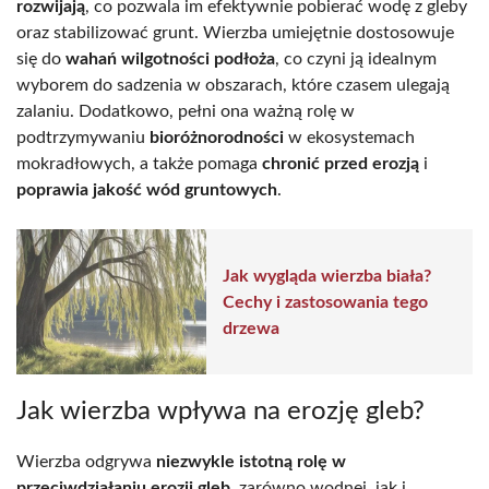
rozwijają
, co pozwala im efektywnie pobierać wodę z gleby
oraz stabilizować grunt. Wierzba umiejętnie dostosowuje
się do
wahań wilgotności podłoża
, co czyni ją idealnym
wyborem do sadzenia w obszarach, które czasem ulegają
zalaniu. Dodatkowo, pełni ona ważną rolę w
podtrzymywaniu
bioróżnorodności
w ekosystemach
mokradłowych, a także pomaga
chronić przed erozją
i
poprawia jakość wód gruntowych
.
Jak wygląda wierzba biała?
Cechy i zastosowania tego
drzewa
Jak wierzba wpływa na erozję gleb?
Wierzba odgrywa
niezwykle istotną rolę w
przeciwdziałaniu erozji gleb
, zarówno wodnej, jak i