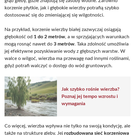
głąb gleby, gdzie znajdują się zasoby wodne. Zarówno
korzenie płytkie, jak i głębokie wierzby potrafią szybko
dostosować się do zmieniającej się wilgotności.
Na przykład, korzenie wierzby białej zazwyczaj osiągają
głębokość od
1 do 2 metrów
, a w sprzyjających warunkach
mogą rosnąć nawet do
3 metrów
. Taka zdolność umożliwia
jej efektywne pozyskiwanie wody z głębszych warstw. W
walce o wilgoć, wierzba ma przewagę nad innymi roślinami,
gdyż potrafi walczyć o dostęp do wód gruntowych.
Jak szybko rośnie wierzba?
Poznaj jej tempo wzrostu i
wymagania
Co więcej, wierzba wpływa nie tylko na swoją kondycję, ale
także na strukturę gleby. Jej
rozbudowana sieć korzeniowa