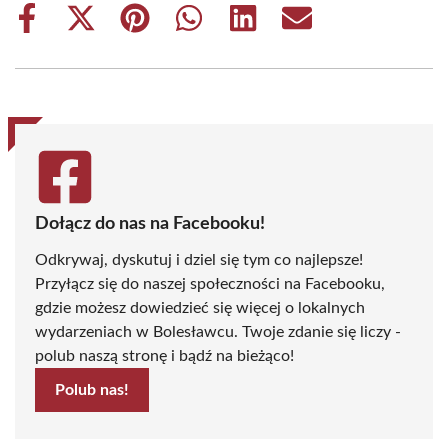
Share
Share
Share
Share
Share
Share
on
on
on
on
on
on
Facebook
X
Pinterest
WhatsApp
LinkedIn
Email
(Twitter)
Dołącz do nas na Facebooku!
Odkrywaj, dyskutuj i dziel się tym co najlepsze!
Przyłącz się do naszej społeczności na Facebooku,
gdzie możesz dowiedzieć się więcej o lokalnych
wydarzeniach w Bolesławcu. Twoje zdanie się liczy -
polub naszą stronę i bądź na bieżąco!
Polub nas!