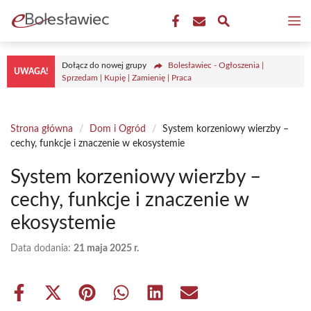
Przejdź
M
do
treści
Dołącz do nowej grupy
Bolesławiec - Ogłoszenia |
UWAGA!
Sprzedam | Kupię | Zamienię | Praca
Strona główna
/
Dom i Ogród
/
System korzeniowy wierzby –
cechy, funkcje i znaczenie w ekosystemie
System korzeniowy wierzby –
cechy, funkcje i znaczenie w
ekosystemie
Data dodania:
21 maja 2025 r.
Share
Share
Share
Share
Share
Share
on
on
on
on
on
on