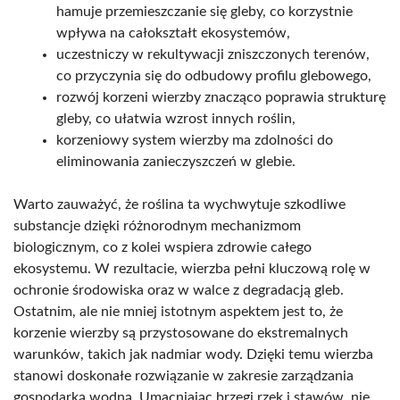
hamuje przemieszczanie się gleby, co korzystnie
wpływa na całokształt ekosystemów,
uczestniczy w rekultywacji zniszczonych terenów,
co przyczynia się do odbudowy profilu glebowego,
rozwój korzeni wierzby znacząco poprawia strukturę
gleby, co ułatwia wzrost innych roślin,
korzeniowy system wierzby ma zdolności do
eliminowania zanieczyszczeń w glebie.
Warto zauważyć, że roślina ta wychwytuje szkodliwe
substancje dzięki różnorodnym mechanizmom
biologicznym, co z kolei wspiera zdrowie całego
ekosystemu. W rezultacie, wierzba pełni kluczową rolę w
ochronie środowiska oraz w walce z degradacją gleb.
Ostatnim, ale nie mniej istotnym aspektem jest to, że
korzenie wierzby są przystosowane do ekstremalnych
warunków, takich jak nadmiar wody. Dzięki temu wierzba
stanowi doskonałe rozwiązanie w zakresie zarządzania
gospodarką wodną. Umacniając brzegi rzek i stawów, nie